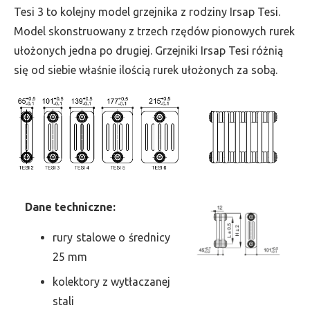
wys.
Tesi 3 to kolejny model grzejnika z rodziny Irsap Tesi.
1000,
Model skonstruowany z trzech rzędów pionowych rurek
szer.
ułożonych jedna po drugiej. Grzejniki Irsap Tesi różnią
225,
się od siebie właśnie ilością rurek ułożonych za sobą.
moc
484
Dane
t
echniczne:
rury stalowe o średnicy
25 mm
kolektory z wytłaczanej
stali