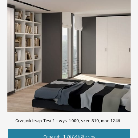
Grzejnik Irsap Tesi 2 – wys. 1000, szer. 810, moc 1246
1 767.45
zł
Cena od:
brutto