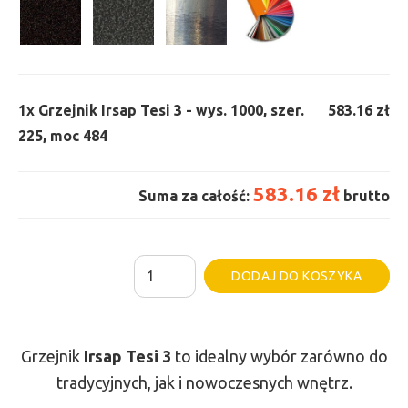
1x
Grzejnik Irsap Tesi 3 - wys. 1000, szer.
583.16 zł
225, moc 484
583.16 zł
Suma za całość:
brutto
ilość
Al
DODAJ DO KOSZYKA
Grzejnik
Irsap
Tesi
Grzejnik
Irsap Tesi
3
to idealny wybór zarówno do
3
tradycyjnych, jak i nowoczesnych wnętrz.
-