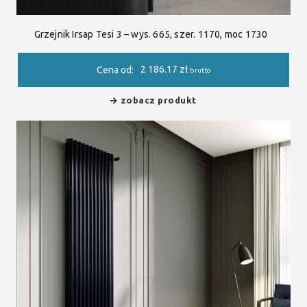
Grzejnik Irsap Tesi 3 – wys. 665, szer. 1170, moc 1730
2 186.17
zł
Cena od:
brutto
zobacz produkt