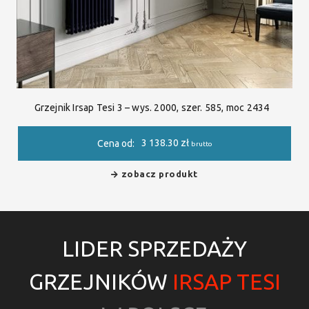
Grzejnik Irsap Tesi 3 – wys. 2000, szer. 585, moc 2434
3 138.30
zł
Cena od:
brutto
zobacz produkt
LIDER SPRZEDAŻY
GRZEJNIKÓW
IRSAP TESI