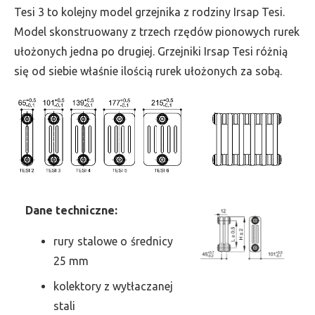
wys.
Tesi 3 to kolejny model grzejnika z rodziny Irsap Tesi.
1200,
Model skonstruowany z trzech rzędów pionowych rurek
szer.
ułożonych jedna po drugiej. Grzejniki Irsap Tesi różnią
1080,
się od siebie właśnie ilością rurek ułożonych za sobą.
moc
2754
Dane
t
echniczne:
rury stalowe o średnicy
25 mm
kolektory z wytłaczanej
stali