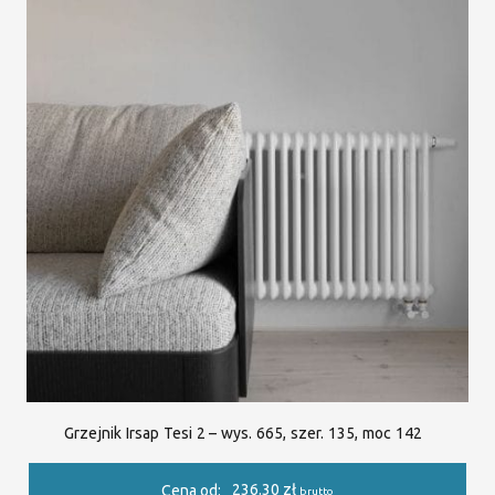
Grzejnik Irsap Tesi 2 – wys. 665, szer. 135, moc 142
236.30
zł
Cena od:
brutto