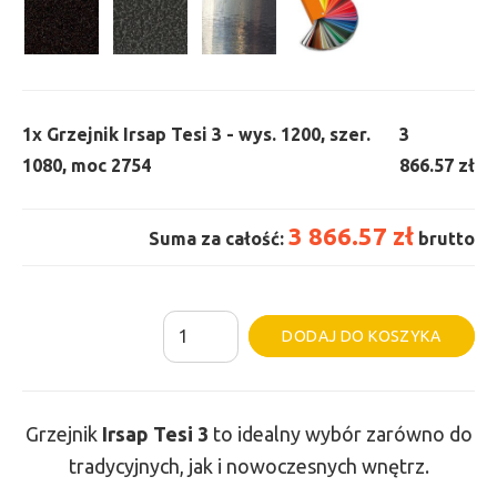
1x
Grzejnik Irsap Tesi 3 - wys. 1200, szer.
3
1080, moc 2754
866.57 zł
3 866.57 zł
Suma za całość:
brutto
ilość
Al
DODAJ DO KOSZYKA
Grzejnik
Irsap
Tesi
Grzejnik
Irsap Tesi
3
to idealny wybór zarówno do
3
tradycyjnych, jak i nowoczesnych wnętrz.
-