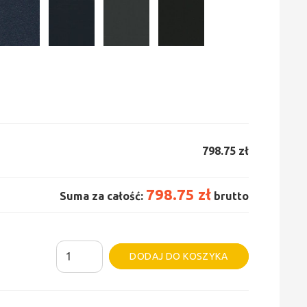
798.75 zł
798.75 zł
Suma za całość:
brutto
ilość
Alternative:
DODAJ DO KOSZYKA
Grzejnik
Irsap
Tesi