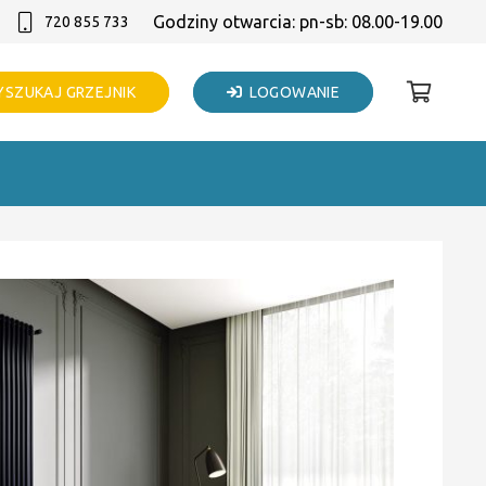
Godziny otwarcia: pn-sb: 08.00-19.00
720 855 733
SZUKAJ GRZEJNIK
LOGOWANIE