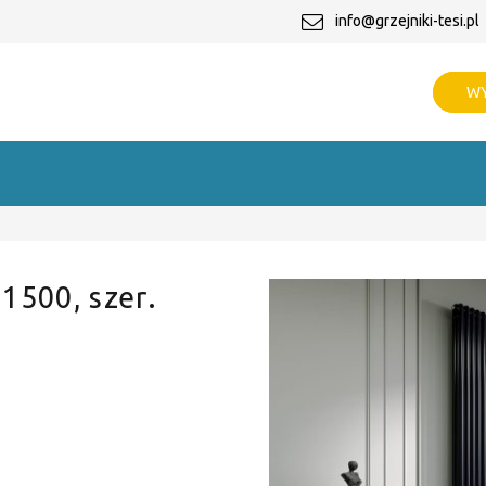
info@grzejniki-tesi.pl
WY
 1500, szer.