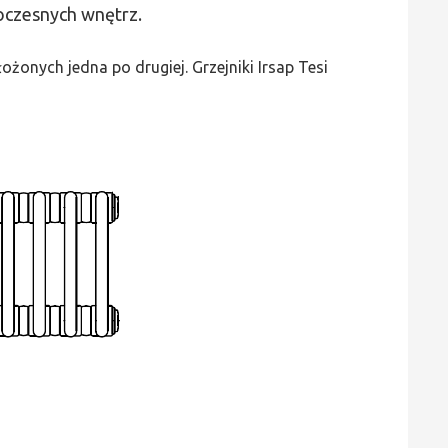
woczesnych wnętrz.
3
-
żonych jedna po drugiej. Grzejniki Irsap Tesi
wys.
1500,
szer.
180,
moc
567