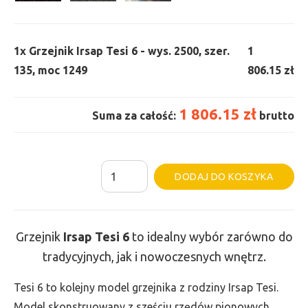
1x
Grzejnik Irsap Tesi 6 - wys. 2500, szer.
1
135, moc 1249
806.15 zł
1 806.15 zł
Suma za całość:
brutto
ilość
Al
DODAJ DO KOSZYKA
Grzejnik
Irsap
Tesi
Grzejnik
Irsap Tesi
6
to idealny wybór zarówno do
6
tradycyjnych, jak i nowoczesnych wnętrz.
-
wys.
Tesi 6 to kolejny model grzejnika z rodziny Irsap Tesi.
2500,
Model skonstruowany z sześciu rzędów pionowych