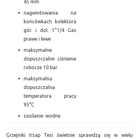
45 mm
nagwintowania na
końcówkach kolektora
gór. i dol. 1”1/4 Gas
prawe i lewe
maksymalne
dopuszczalne ciśnienie
robocze 10 bar
maksymalna
dopuszczalna
temperatura pracy
95°C
zasilanie: wodne
Grzejniki Irsap Tesi świetnie sprawdzą się w wielu