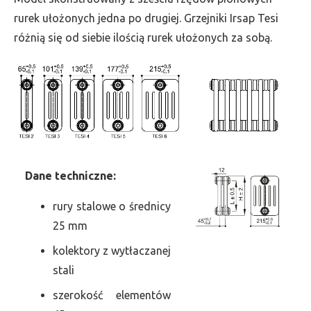
szer.
rurek ułożonych jedna po drugiej. Grzejniki Irsap Tesi
135,
różnią się od siebie ilością rurek ułożonych za sobą.
moc
1249
Dane
t
echniczne:
rury stalowe o średnicy
25 mm
kolektory z wytłaczanej
stali
szerokość elementów