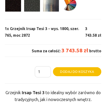
1x
Grzejnik Irsap Tesi 3 - wys. 1800, szer.
3
765, moc 2872
743.58 zł
3 743.58 zł
Suma za całość:
brutto
ilość
Al
DODAJ DO KOSZYKA
Grzejnik
Irsap
Tesi
Grzejnik
Irsap Tesi
3
to idealny wybór zarówno do
3
tradycyjnych, jak i nowoczesnych wnętrz.
-