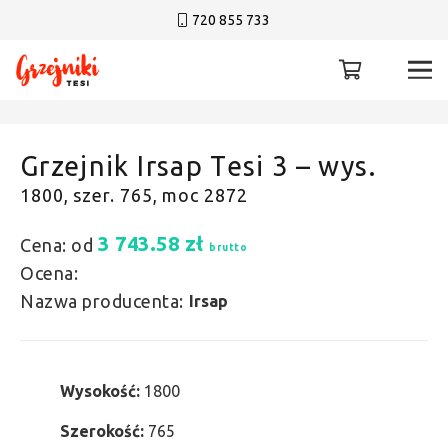
720 855 733
Grzejnik Irsap Tesi 3 – wys.
1800, szer. 765, moc 2872
3 743.58
zł
Cena: od
brutto
Ocena:
Nazwa producenta:
Irsap
Wysokość:
1800
Szerokość:
765