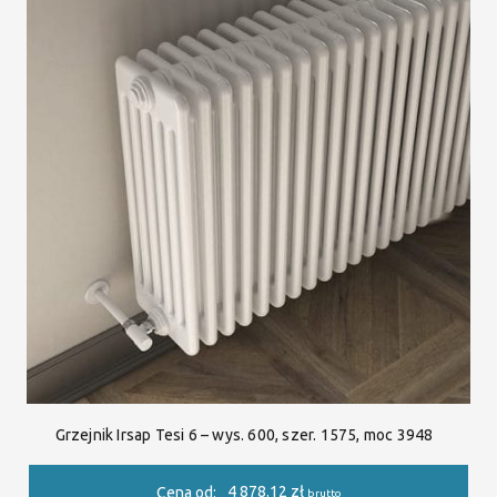
Grzejnik Irsap Tesi 6 – wys. 600, szer. 1575, moc 3948
4 878.12
zł
Cena od:
brutto