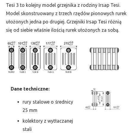
wys.
Tesi 3 to kolejny model grzejnika z rodziny Irsap Tesi.
1800,
Model skonstruowany z trzech rzędów pionowych rurek
szer.
ułożonych jedna po drugiej. Grzejniki Irsap Tesi różnią
765,
się od siebie właśnie ilością rurek ułożonych za sobą.
moc
2872
Dane
t
echniczne:
rury stalowe o średnicy
25 mm
kolektory z wytłaczanej
stali