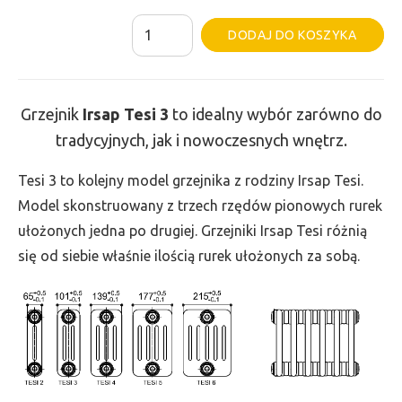
ilość
Al
DODAJ DO KOSZYKA
Grzejnik
Irsap
Tesi
Grzejnik
Irsap Tesi
3
to idealny wybór zarówno do
3
tradycyjnych, jak i nowoczesnych wnętrz.
-
wys.
Tesi 3 to kolejny model grzejnika z rodziny Irsap Tesi.
200,
Model skonstruowany z trzech rzędów pionowych rurek
szer.
ułożonych jedna po drugiej. Grzejniki Irsap Tesi różnią
360,
się od siebie właśnie ilością rurek ułożonych za sobą.
moc
162