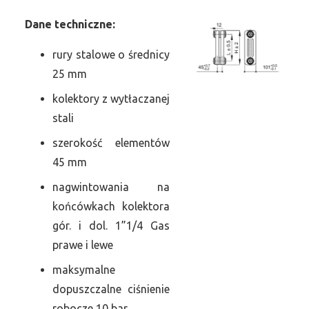
Dane
t
echniczne:
rury stalowe o średnicy
25 mm
kolektory z wytłaczanej
stali
szerokość elementów
45 mm
nagwintowania na
końcówkach kolektora
gór. i dol. 1”1/4 Gas
prawe i lewe
maksymalne
dopuszczalne ciśnienie
robocze 10 bar