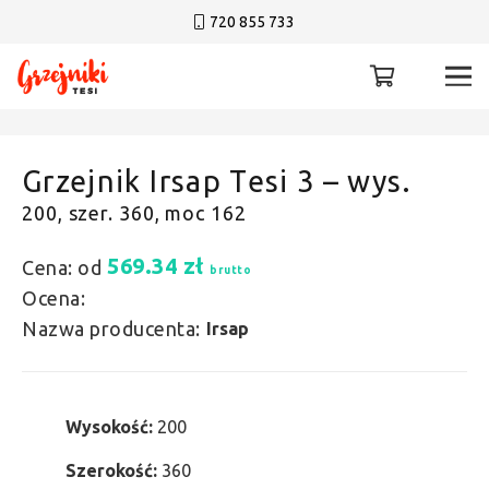
720 855 733
Grzejnik Irsap Tesi 3 – wys.
200, szer. 360, moc 162
569.34
zł
Cena: od
brutto
Ocena:
Nazwa producenta:
Irsap
Wysokość:
200
Szerokość:
360