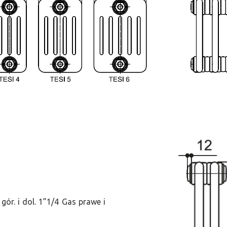
ór. i dol. 1”1/4 Gas prawe i