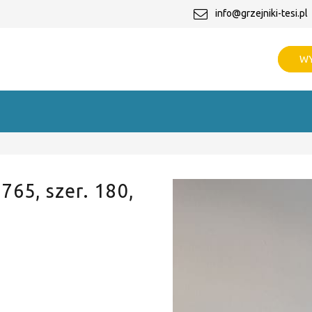
info@grzejniki-tesi.pl
WY
 765, szer. 180,