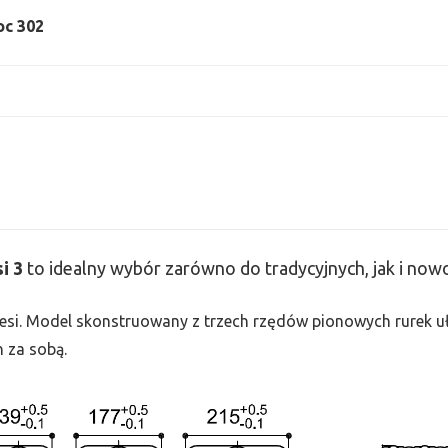
oc 302
si
3
to idealny wybór zarówno do tradycyjnych, jak i no
 Tesi. Model skonstruowany z trzech rzędów pionowych rurek uło
h za sobą.