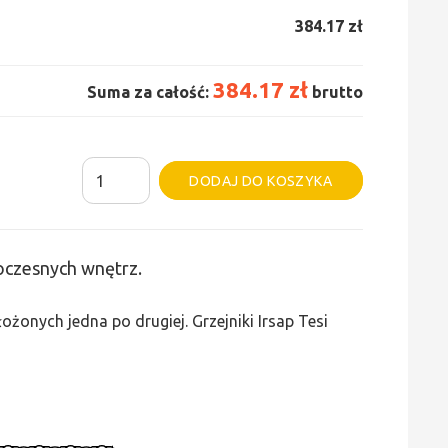
384.17 zł
384.17 zł
Suma za całość:
brutto
ilość
Alternative:
DODAJ DO KOSZYKA
Grzejnik
Irsap
Tesi
woczesnych wnętrz.
3
-
żonych jedna po drugiej. Grzejniki Irsap Tesi
wys.
765,
szer.
180,