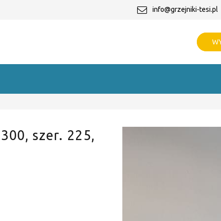
info@grzejniki-tesi.pl
WY
 300, szer. 225,