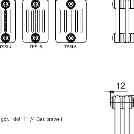
ór. i dol. 1”1/4 Gas prawe i