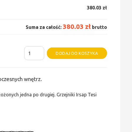
380.03 zł
380.03 zł
Suma za całość:
brutto
ilość
Alternative:
DODAJ DO KOSZYKA
Grzejnik
Irsap
Tesi
woczesnych wnętrz.
3
-
żonych jedna po drugiej. Grzejniki Irsap Tesi
wys.
300,
szer.
225,