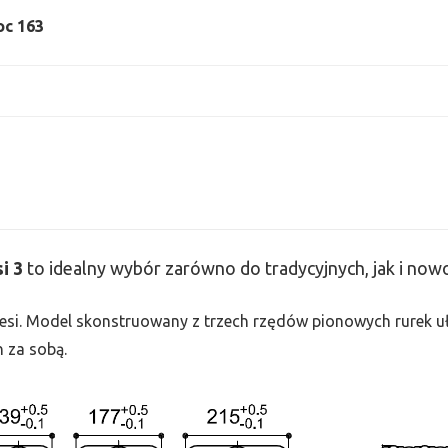
oc 163
si
3
to idealny wybór zarówno do tradycyjnych, jak i no
 Tesi. Model skonstruowany z trzech rzędów pionowych rurek uło
h za sobą.