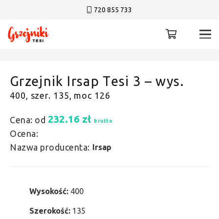
720 855 733
Grzejnik Irsap Tesi 3 – wys.
400, szer. 135, moc 126
232.16
zł
Cena: od
brutto
Ocena:
Nazwa producenta:
Irsap
Wysokość:
400
Szerokość:
135