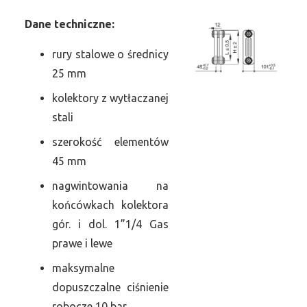
Dane
t
echniczne:
rury stalowe o średnicy
25 mm
kolektory z wytłaczanej
stali
szerokość elementów
45 mm
nagwintowania na
końcówkach kolektora
gór. i dol. 1”1/4 Gas
prawe i lewe
maksymalne
dopuszczalne ciśnienie
robocze 10 bar