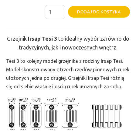
ilość
Al
DODAJ DO KOSZYKA
Grzejnik
Irsap
Tesi
Grzejnik
Irsap Tesi
3
to idealny wybór zarówno do
3
tradycyjnych, jak i nowoczesnych wnętrz.
-
wys.
Tesi 3 to kolejny model grzejnika z rodziny Irsap Tesi.
400,
Model skonstruowany z trzech rzędów pionowych rurek
szer.
ułożonych jedna po drugiej. Grzejniki Irsap Tesi różnią
135,
się od siebie właśnie ilością rurek ułożonych za sobą.
moc
126