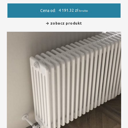
4 191.32
zł
Cena od:
brutto
zobacz produkt