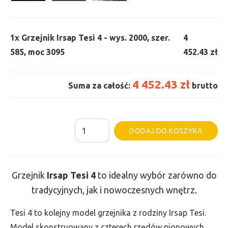
1x
Grzejnik Irsap Tesi 4 - wys. 2000, szer.
4
585, moc 3095
452.43 zł
4 452.43 zł
Suma za całość:
brutto
ilość
Al
DODAJ DO KOSZYKA
Grzejnik
Irsap
Tesi
Grzejnik
Irsap Tesi 4
to idealny wybór zarówno do
4
tradycyjnych, jak i nowoczesnych wnętrz.
-
wys.
Tesi 4 to kolejny model grzejnika z rodziny Irsap Tesi.
2000,
Model skonstruowany z czterech rzędów pionowych