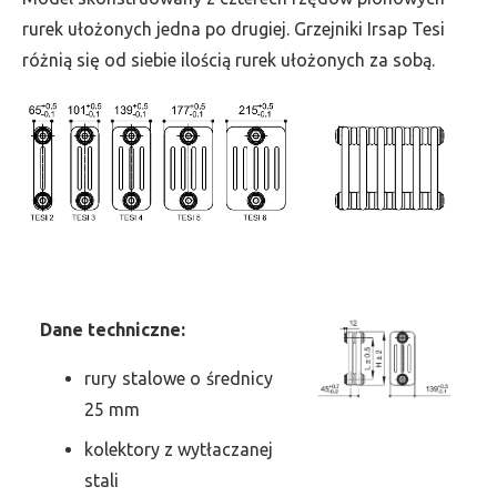
szer.
rurek ułożonych jedna po drugiej. Grzejniki Irsap Tesi
585,
różnią się od siebie ilością rurek ułożonych za sobą.
moc
3095
Dane
t
echniczne:
rury stalowe o średnicy
25 mm
kolektory z wytłaczanej
stali