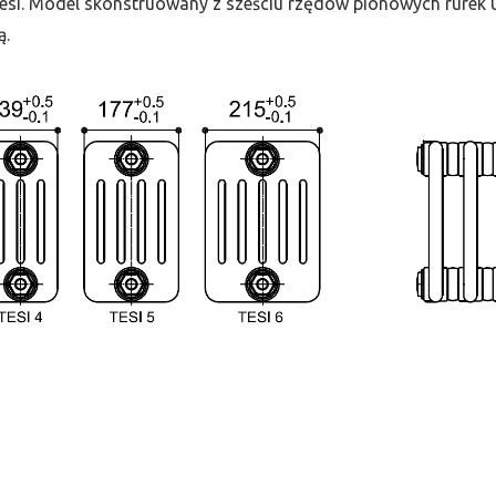
 Tesi. Model skonstruowany z sześciu rzędów pionowych rurek uł
ą.