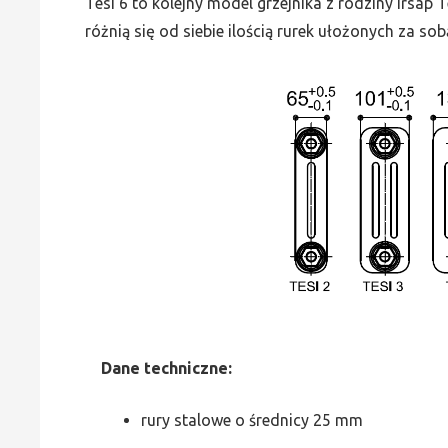
Tesi 6 to kolejny model grzejnika z rodziny Irsap
różnią się od siebie ilością rurek ułożonych za sob
Dane
t
echniczne:
rury stalowe o średnicy 25 mm