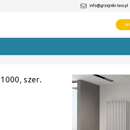
info@grzejniki-tesi.pl
WY
 1000, szer.