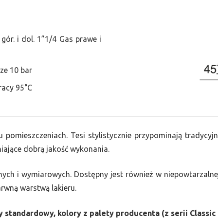
ór. i dol. 1”1/4 Gas prawe i
ze 10 bar
racy 95°C
u pomieszczeniach. Tesi stylistycznie przypominają tradycyjn
ające dobrą jakość wykonania.
nych i wymiarowych. Dostępny jest również w niepowtarzalnej
barwną warstwą lakieru.
 standardowy, kolory z palety producenta (z serii Classic 