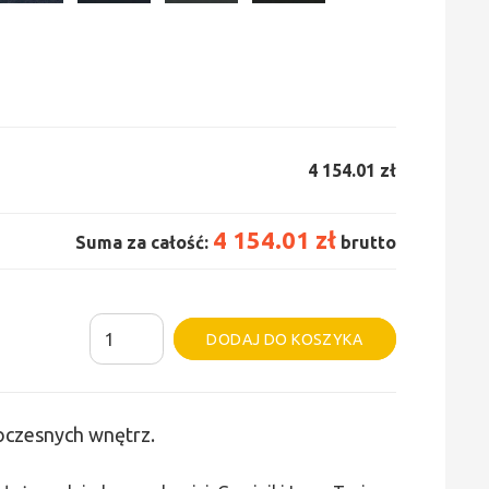
4 154.01 zł
4 154.01 zł
Suma za całość:
brutto
ilość
Alternative:
DODAJ DO KOSZYKA
Grzejnik
Irsap
Tesi
woczesnych wnętrz.
6
-