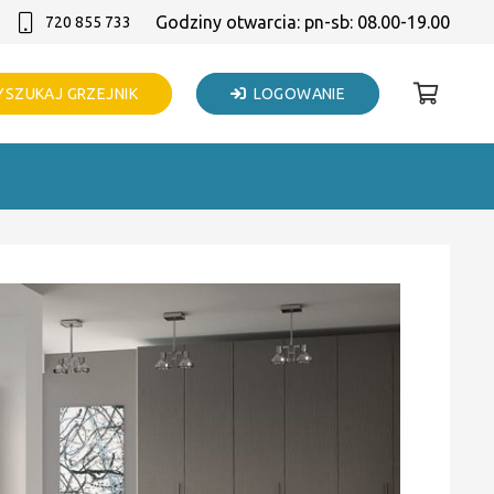
Godziny otwarcia: pn-sb: 08.00-19.00
720 855 733
SZUKAJ GRZEJNIK
LOGOWANIE