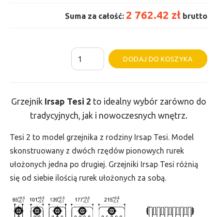
2 762.42 zł
Suma za całość:
brutto
ilość
Al
DODAJ DO KOSZYKA
Grzejnik
Irsap
Tesi
Grzejnik
Irsap Tesi
2
to idealny wybór zarówno do
2
tradycyjnych, jak i nowoczesnych wnętrz.
-
wys.
Tesi 2 to model grzejnika z rodziny Irsap Tesi. Model
400,
skonstruowany z dwóch rzędów pionowych rurek
szer.
ułożonych jedna po drugiej. Grzejniki Irsap Tesi różnią
1710,
się od siebie ilością rurek ułożonych za sobą.
moc
1144