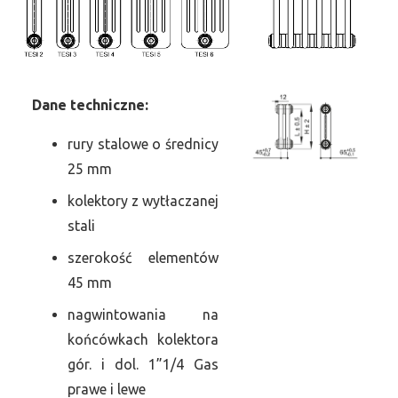
Dane
t
echniczne:
rury stalowe o średnicy
25 mm
kolektory z wytłaczanej
stali
szerokość elementów
45 mm
nagwintowania na
końcówkach kolektora
gór. i dol. 1”1/4 Gas
prawe i lewe