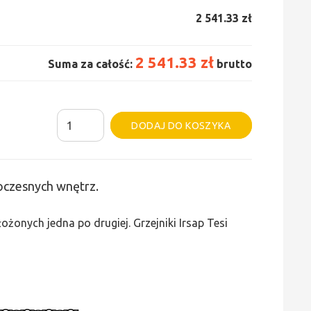
2 541.33 zł
2 541.33 zł
Suma za całość:
brutto
ilość
Alternative:
DODAJ DO KOSZYKA
Grzejnik
Irsap
Tesi
woczesnych wnętrz.
3
-
żonych jedna po drugiej. Grzejniki Irsap Tesi
wys.
400,
szer.
1485,