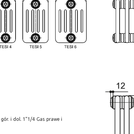
ór. i dol. 1”1/4 Gas prawe i