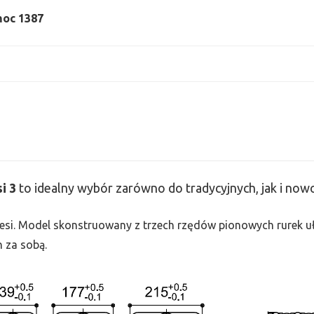
 moc 1387
si
3
to idealny wybór zarówno do tradycyjnych, jak i no
 Tesi. Model skonstruowany z trzech rzędów pionowych rurek uło
h za sobą.