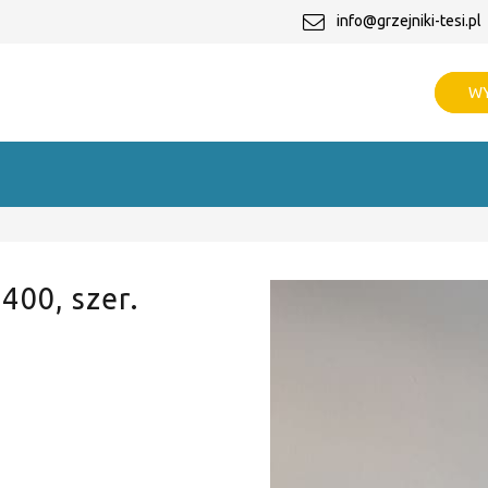
info@grzejniki-tesi.pl
WY
 400, szer.