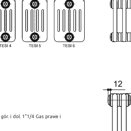
ór. i dol. 1”1/4 Gas prawe i