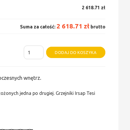
2 618.71 zł
2 618.71 zł
Suma za całość:
brutto
ilość
Alternative:
DODAJ DO KOSZYKA
Grzejnik
Irsap
Tesi
woczesnych wnętrz.
3
-
żonych jedna po drugiej. Grzejniki Irsap Tesi
wys.
400,
szer.
1530,