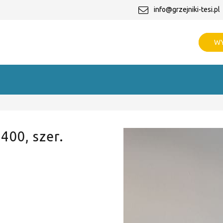
info@grzejniki-tesi.pl
WY
 400, szer.