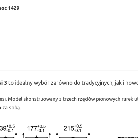
 moc 1429
si
3
to idealny wybór zarówno do tradycyjnych, jak i no
 Tesi. Model skonstruowany z trzech rzędów pionowych rurek uło
h za sobą.