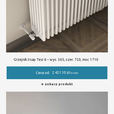
Grzejnik Irsap Tesi 6 – wys. 565, szer. 720, moc 1710
2 421.10
zł
Cena od:
brutto
zobacz produkt