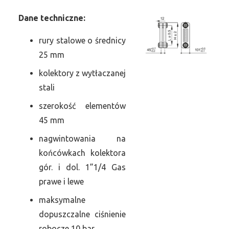
Dane
t
echniczne:
rury stalowe o średnicy
25 mm
kolektory z wytłaczanej
stali
szerokość elementów
45 mm
nagwintowania na
końcówkach kolektora
gór. i dol. 1”1/4 Gas
prawe i lewe
maksymalne
dopuszczalne ciśnienie
robocze 10 bar