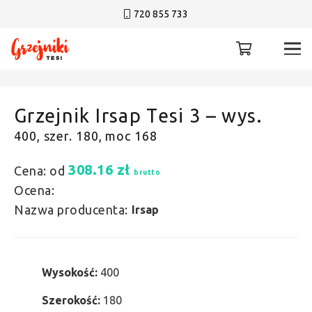
720 855 733
Grzejnik Irsap Tesi 3 – wys.
400, szer. 180, moc 168
308.16
zł
Cena: od
brutto
Ocena:
Nazwa producenta:
Irsap
Wysokość:
400
Szerokość:
180