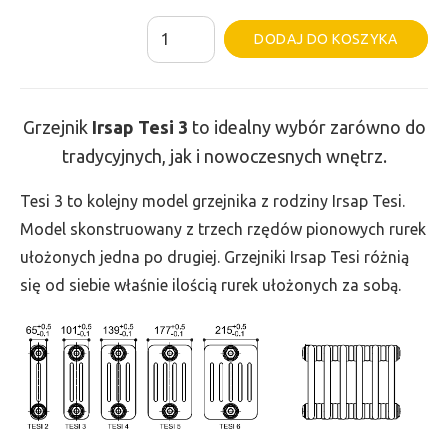
ilość
Al
DODAJ DO KOSZYKA
Grzejnik
Irsap
Tesi
Grzejnik
Irsap Tesi
3
to idealny wybór zarówno do
3
tradycyjnych, jak i nowoczesnych wnętrz.
-
wys.
Tesi 3 to kolejny model grzejnika z rodziny Irsap Tesi.
400,
Model skonstruowany z trzech rzędów pionowych rurek
szer.
ułożonych jedna po drugiej. Grzejniki Irsap Tesi różnią
180,
się od siebie właśnie ilością rurek ułożonych za sobą.
moc
168