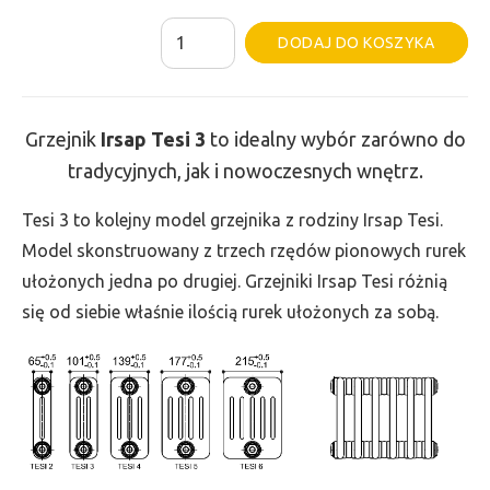
ilość
Al
DODAJ DO KOSZYKA
Grzejnik
Irsap
Tesi
Grzejnik
Irsap Tesi
3
to idealny wybór zarówno do
3
tradycyjnych, jak i nowoczesnych wnętrz.
-
wys.
Tesi 3 to kolejny model grzejnika z rodziny Irsap Tesi.
500,
Model skonstruowany z trzech rzędów pionowych rurek
szer.
ułożonych jedna po drugiej. Grzejniki Irsap Tesi różnią
1440,
się od siebie właśnie ilością rurek ułożonych za sobą.
moc
1644