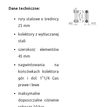
Dane
t
echniczne:
rury stalowe o średnicy
25 mm
kolektory z wytłaczanej
stali
szerokość elementów
45 mm
nagwintowania na
końcówkach kolektora
gór. i dol. 1”1/4 Gas
prawe i lewe
maksymalne
dopuszczalne ciśnienie
robocze 10 bar