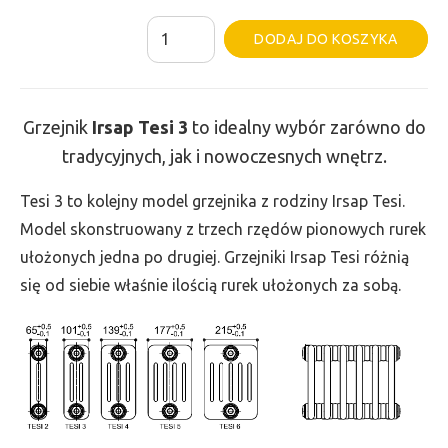
ilość
Al
DODAJ DO KOSZYKA
Grzejnik
Irsap
Tesi
Grzejnik
Irsap Tesi
3
to idealny wybór zarówno do
3
tradycyjnych, jak i nowoczesnych wnętrz.
-
wys.
Tesi 3 to kolejny model grzejnika z rodziny Irsap Tesi.
500,
Model skonstruowany z trzech rzędów pionowych rurek
szer.
ułożonych jedna po drugiej. Grzejniki Irsap Tesi różnią
1575,
się od siebie właśnie ilością rurek ułożonych za sobą.
moc
1798