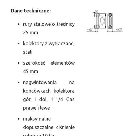
Dane
t
echniczne:
rury stalowe o średnicy
25 mm
kolektory z wytłaczanej
stali
szerokość elementów
45 mm
nagwintowania na
końcówkach kolektora
gór. i dol. 1”1/4 Gas
prawe i lewe
maksymalne
dopuszczalne ciśnienie
robocze 10 bar