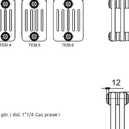
ór. i dol. 1”1/4 Gas prawe i