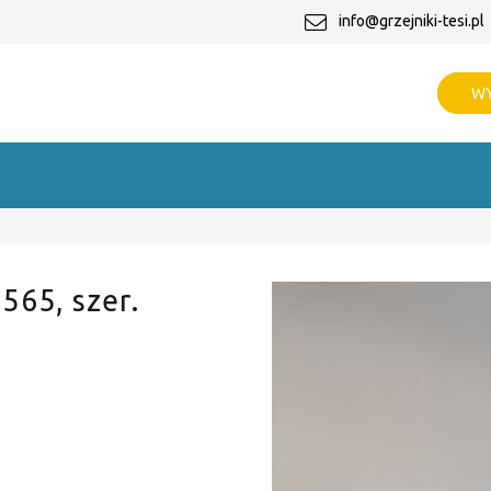
info@grzejniki-tesi.pl
WY
 565, szer.