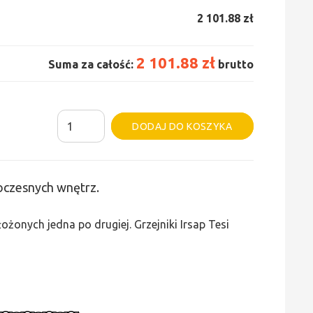
2 101.88 zł
2 101.88 zł
Suma za całość:
brutto
ilość
Alternative:
DODAJ DO KOSZYKA
Grzejnik
Irsap
Tesi
woczesnych wnętrz.
3
-
żonych jedna po drugiej. Grzejniki Irsap Tesi
wys.
565,
szer.
1170,