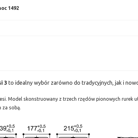
 moc 1492
si
3
to idealny wybór zarówno do tradycyjnych, jak i no
 Tesi. Model skonstruowany z trzech rzędów pionowych rurek uło
h za sobą.