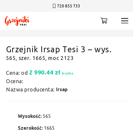
720 855 733
Grzejnik Irsap Tesi 3 – wys.
565, szer. 1665, moc 2123
2 990.44
zł
Cena: od
brutto
Ocena:
Nazwa producenta:
Irsap
Wysokość:
565
Szerokość:
1665