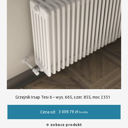
Grzejnik Irsap Tesi 6 – wys. 665, szer. 855, moc 2351
3 009.79
zł
Cena od:
brutto
zobacz produkt