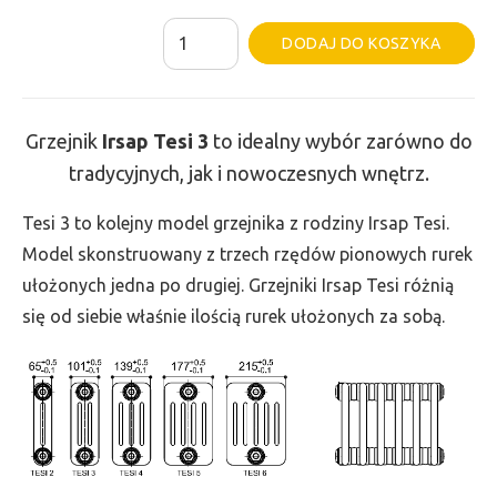
ilość
Al
DODAJ DO KOSZYKA
Grzejnik
Irsap
Tesi
Grzejnik
Irsap Tesi
3
to idealny wybór zarówno do
3
tradycyjnych, jak i nowoczesnych wnętrz.
-
wys.
Tesi 3 to kolejny model grzejnika z rodziny Irsap Tesi.
565,
Model skonstruowany z trzech rzędów pionowych rurek
szer.
ułożonych jedna po drugiej. Grzejniki Irsap Tesi różnią
1665,
się od siebie właśnie ilością rurek ułożonych za sobą.
moc
2123