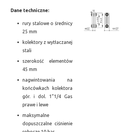
Dane
t
echniczne:
rury stalowe o średnicy
25 mm
kolektory z wytłaczanej
stali
szerokość elementów
45 mm
nagwintowania na
końcówkach kolektora
gór. i dol. 1”1/4 Gas
prawe i lewe
maksymalne
dopuszczalne ciśnienie
robocze 10 bar