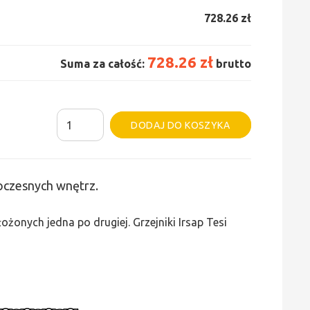
728.26 zł
728.26 zł
Suma za całość:
brutto
ilość
Alternative:
DODAJ DO KOSZYKA
Grzejnik
Irsap
Tesi
woczesnych wnętrz.
3
-
żonych jedna po drugiej. Grzejniki Irsap Tesi
wys.
565,
szer.
405,