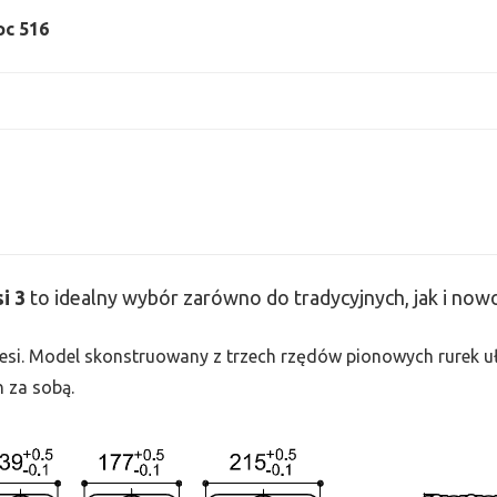
oc 516
si
3
to idealny wybór zarówno do tradycyjnych, jak i no
 Tesi. Model skonstruowany z trzech rzędów pionowych rurek uło
h za sobą.