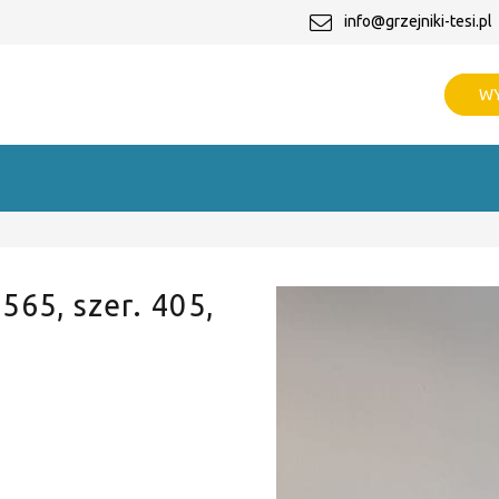
info@grzejniki-tesi.pl
WY
 565, szer. 405,