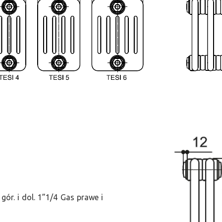
ór. i dol. 1”1/4 Gas prawe i