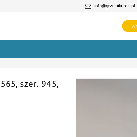
info@grzejniki-tesi.pl
WY
 565, szer. 945,