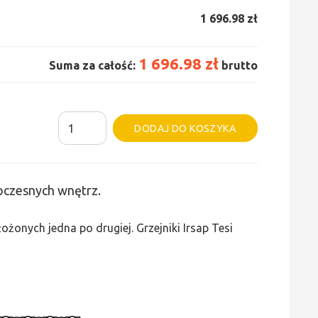
1 696.98 zł
1 696.98 zł
Suma za całość:
brutto
ilość
Alternative:
DODAJ DO KOSZYKA
Grzejnik
Irsap
Tesi
woczesnych wnętrz.
3
-
żonych jedna po drugiej. Grzejniki Irsap Tesi
wys.
565,
szer.
945,