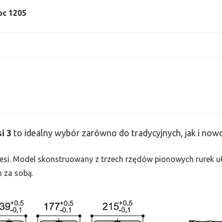
moc 1205
si
3
to idealny wybór zarówno do tradycyjnych, jak i no
 Tesi. Model skonstruowany z trzech rzędów pionowych rurek uło
h za sobą.