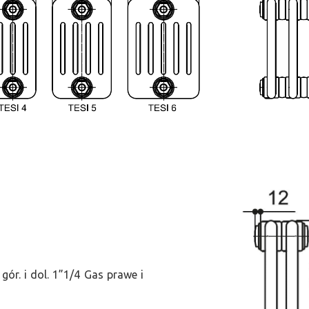
ór. i dol. 1”1/4 Gas prawe i