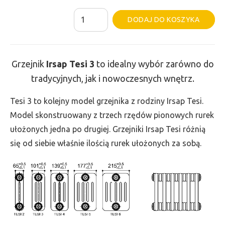
ilość
Al
DODAJ DO KOSZYKA
Grzejnik
Irsap
Tesi
Grzejnik
Irsap Tesi
3
to idealny wybór zarówno do
3
tradycyjnych, jak i nowoczesnych wnętrz.
-
wys.
Tesi 3 to kolejny model grzejnika z rodziny Irsap Tesi.
600,
Model skonstruowany z trzech rzędów pionowych rurek
szer.
ułożonych jedna po drugiej. Grzejniki Irsap Tesi różnią
945,
się od siebie właśnie ilością rurek ułożonych za sobą.
moc
1272