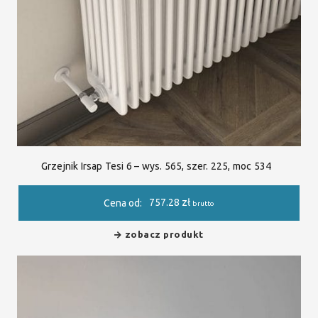
Grzejnik Irsap Tesi 6 – wys. 565, szer. 225, moc 534
757.28
zł
Cena od:
brutto
zobacz produkt