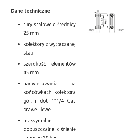
Dane
t
echniczne:
rury stalowe o średnicy
25 mm
kolektory z wytłaczanej
stali
szerokość elementów
45 mm
nagwintowania na
końcówkach kolektora
gór. i dol. 1”1/4 Gas
prawe i lewe
maksymalne
dopuszczalne ciśnienie
robocze 10 bar