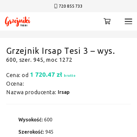
720 855 733
Grzejnik Irsap Tesi 3 – wys.
600, szer. 945, moc 1272
1 720.47
zł
Cena: od
brutto
Ocena:
Nazwa producenta:
Irsap
Wysokość:
600
Szerokość:
945