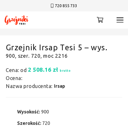
720 855 733
Grzejnik Irsap Tesi 5 – wys.
900, szer. 720, moc 2216
2 508.16
zł
Cena: od
brutto
Ocena:
Nazwa producenta:
Irsap
Wysokość:
900
Szerokość:
720