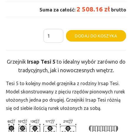
2 508.16 zł
Suma za całość:
brutto
ilość
Al
DODAJ DO KOSZYKA
Grzejnik
Irsap
Tesi
Grzejnik
Irsap Tesi
5
to idealny wybór zarówno do
5
tradycyjnych, jak i nowoczesnych wnętrz.
-
wys.
Tesi 5 to kolejny model grzejnika z rodziny Irsap Tesi.
900,
Model skonstruowany z pięciu rzędów pionowych rurek
szer.
ułożonych jedna po drugiej. Grzejniki Irsap Tesi różnią
720,
się od siebie ilością rurek ułożonych za sobą.
moc
2216