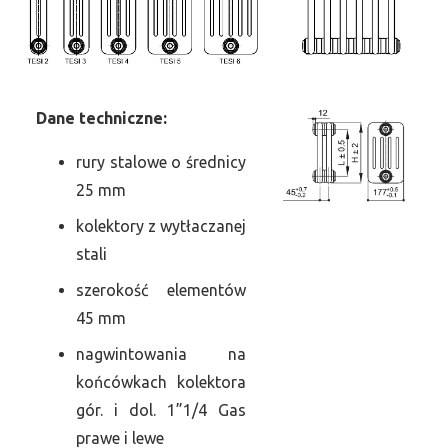
Dane
t
echniczne:
rury stalowe o średnicy
25 mm
kolektory z wytłaczanej
stali
szerokość elementów
45 mm
nagwintowania na
końcówkach kolektora
gór. i dol. 1”1/4 Gas
prawe i lewe