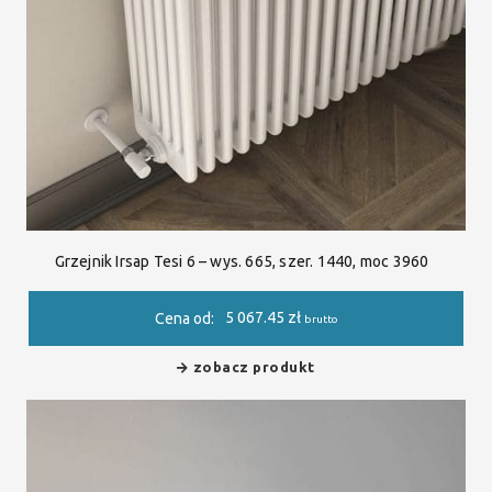
Grzejnik Irsap Tesi 6 – wys. 665, szer. 1440, moc 3960
5 067.45
zł
Cena od:
brutto
zobacz produkt