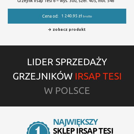
Grzejnik Irsap Tesi 6 – wys. 300, szer. 405, moc 546
1 240.95
zł
Cena od:
brutto
zobacz produkt
LIDER SPRZEDAŻY
GRZEJNIKÓW
IRSAP TESI
W POLSCE