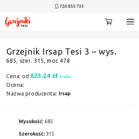
720 855 733
Grzejnik Irsap Tesi 3 – wys.
685, szer. 315, moc 478
623.24
zł
Cena: od
brutto
Ocena:
Nazwa producenta:
Irsap
Wysokość:
685
Szerokość:
315