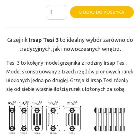
ilość
Al
DODAJ DO KOSZYKA
Grzejnik
Irsap
Tesi
Grzejnik
Irsap Tesi
3
to idealny wybór zarówno do
3
tradycyjnych, jak i nowoczesnych wnętrz.
-
wys.
Tesi 3 to kolejny model grzejnika z rodziny Irsap Tesi.
685,
Model skonstruowany z trzech rzędów pionowych rurek
szer.
ułożonych jedna po drugiej. Grzejniki Irsap Tesi różnią
315,
się od siebie właśnie ilością rurek ułożonych za sobą.
moc
478