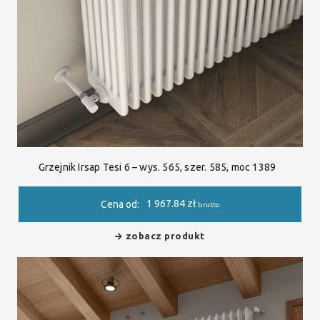
Grzejnik Irsap Tesi 6 – wys. 565, szer. 585, moc 1389
1 967.84
zł
Cena od:
brutto
zobacz produkt