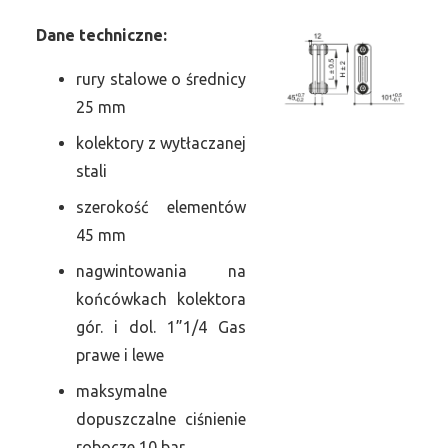
Dane
t
echniczne:
rury stalowe o średnicy
25 mm
kolektory z wytłaczanej
stali
szerokość elementów
45 mm
nagwintowania na
końcówkach kolektora
gór. i dol. 1”1/4 Gas
prawe i lewe
maksymalne
dopuszczalne ciśnienie
robocze 10 bar