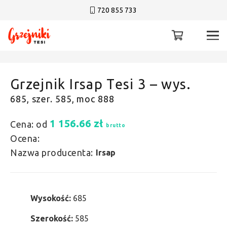
720 855 733
Grzejnik Irsap Tesi 3 – wys.
685, szer. 585, moc 888
1 156.66
zł
Cena: od
brutto
Ocena:
Nazwa producenta:
Irsap
Wysokość:
685
Szerokość:
585