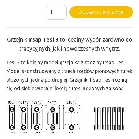
ilość
Al
DODAJ DO KOSZYKA
Grzejnik
Irsap
Tesi
Grzejnik
Irsap Tesi
3
to idealny wybór zarówno do
3
tradycyjnych, jak i nowoczesnych wnętrz.
-
wys.
Tesi 3 to kolejny model grzejnika z rodziny Irsap Tesi.
685,
Model skonstruowany z trzech rzędów pionowych rurek
szer.
ułożonych jedna po drugiej. Grzejniki Irsap Tesi różnią
585,
się od siebie właśnie ilością rurek ułożonych za sobą.
moc
888