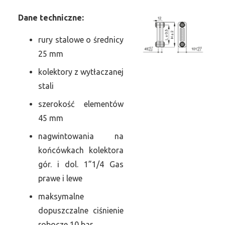
Dane
t
echniczne:
rury stalowe o średnicy
25 mm
kolektory z wytłaczanej
stali
szerokość elementów
45 mm
nagwintowania na
końcówkach kolektora
gór. i dol. 1”1/4 Gas
prawe i lewe
maksymalne
dopuszczalne ciśnienie
robocze 10 bar