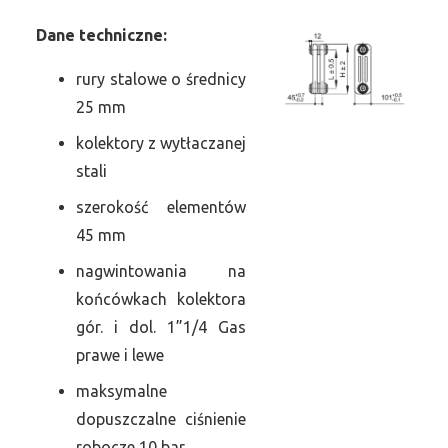
Dane
t
echniczne:
rury stalowe o średnicy
25 mm
kolektory z wytłaczanej
stali
szerokość elementów
45 mm
nagwintowania na
końcówkach kolektora
gór. i dol. 1”1/4 Gas
prawe i lewe
maksymalne
dopuszczalne ciśnienie
robocze 10 bar