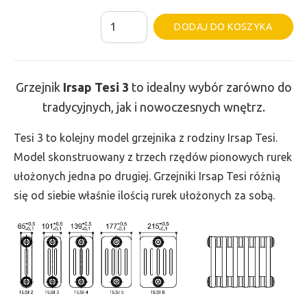
ilość
Al
DODAJ DO KOSZYKA
Grzejnik
Irsap
Tesi
Grzejnik
Irsap Tesi
3
to idealny wybór zarówno do
3
tradycyjnych, jak i nowoczesnych wnętrz.
-
wys.
Tesi 3 to kolejny model grzejnika z rodziny Irsap Tesi.
865,
Model skonstruowany z trzech rzędów pionowych rurek
szer.
ułożonych jedna po drugiej. Grzejniki Irsap Tesi różnią
1575,
się od siebie właśnie ilością rurek ułożonych za sobą.
moc
2962