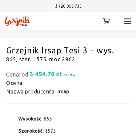
720 855 733
Grzejnik Irsap Tesi 3 – wys.
865, szer. 1575, moc 2962
3 454.76
zł
Cena: od
brutto
Ocena:
Nazwa producenta:
Irsap
Wysokość:
865
Szerokość:
1575