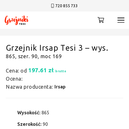
720 855 733
Grzejnik Irsap Tesi 3 – wys.
865, szer. 90, moc 169
197.61
zł
Cena: od
brutto
Ocena:
Nazwa producenta:
Irsap
Wysokość:
865
Szerokość:
90