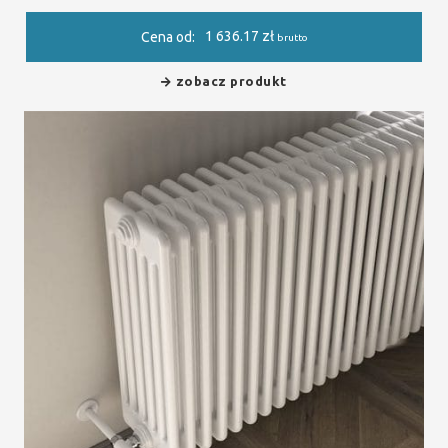
1 636.17
zł
Cena od:
brutto
zobacz produkt