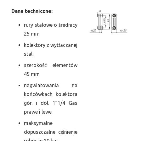
Dane
t
echniczne:
rury stalowe o średnicy
25 mm
kolektory z wytłaczanej
stali
szerokość elementów
45 mm
nagwintowania na
końcówkach kolektora
gór. i dol. 1”1/4 Gas
prawe i lewe
maksymalne
dopuszczalne ciśnienie
robocze 10 bar