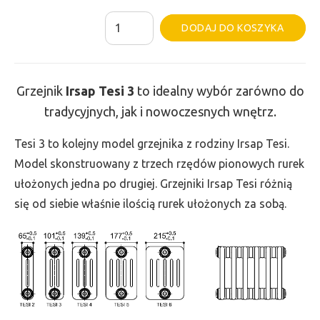
ilość
Al
DODAJ DO KOSZYKA
Grzejnik
Irsap
Tesi
Grzejnik
Irsap Tesi
3
to idealny wybór zarówno do
3
tradycyjnych, jak i nowoczesnych wnętrz.
-
wys.
Tesi 3 to kolejny model grzejnika z rodziny Irsap Tesi.
865,
Model skonstruowany z trzech rzędów pionowych rurek
szer.
ułożonych jedna po drugiej. Grzejniki Irsap Tesi różnią
90,
się od siebie właśnie ilością rurek ułożonych za sobą.
moc
169