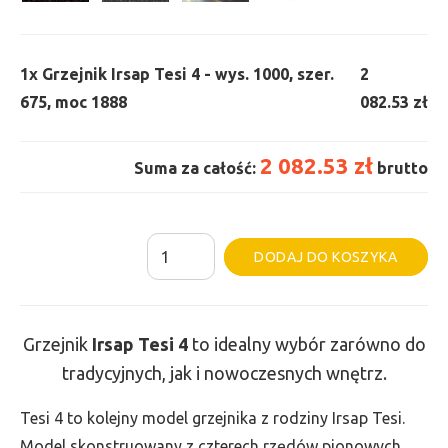
1x
Grzejnik Irsap Tesi 4 - wys. 1000, szer.
2
675, moc 1888
082.53 zł
2 082.53 zł
Suma za całość:
brutto
ilość
Al
DODAJ DO KOSZYKA
Grzejnik
Irsap
Tesi
Grzejnik
Irsap Tesi 4
to idealny wybór zarówno do
4
tradycyjnych, jak i nowoczesnych wnętrz.
-
wys.
Tesi 4 to kolejny model grzejnika z rodziny Irsap Tesi.
1000,
Model skonstruowany z czterech rzędów pionowych