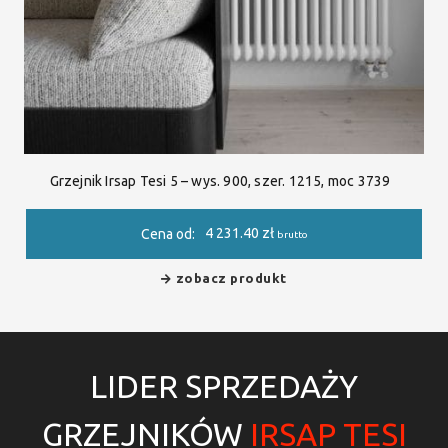
Grzejnik Irsap Tesi 5 – wys. 900, szer. 1215, moc 3739
4 231.40
zł
Cena od:
brutto
zobacz produkt
LIDER SPRZEDAŻY
GRZEJNIKÓW
IRSAP TESI