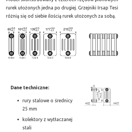
szer.
rurek ułożonych jedna po drugiej. Grzejniki Irsap Tesi
675,
różnią się od siebie ilością rurek ułożonych za sobą.
moc
1888
Dane
t
echniczne:
rury stalowe o średnicy
25 mm
kolektory z wytłaczanej
stali