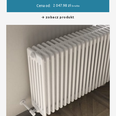
2 047.98
zł
Cena od:
brutto
zobacz produkt