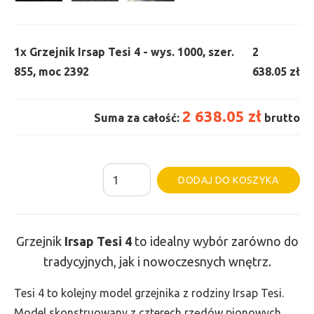
1x
Grzejnik Irsap Tesi 4 - wys. 1000, szer.
2
855, moc 2392
638.05 zł
2 638.05 zł
Suma za całość:
brutto
ilość
Al
DODAJ DO KOSZYKA
Grzejnik
Irsap
Tesi
Grzejnik
Irsap Tesi 4
to idealny wybór zarówno do
4
tradycyjnych, jak i nowoczesnych wnętrz.
-
wys.
Tesi 4 to kolejny model grzejnika z rodziny Irsap Tesi.
1000,
Model skonstruowany z czterech rzędów pionowych