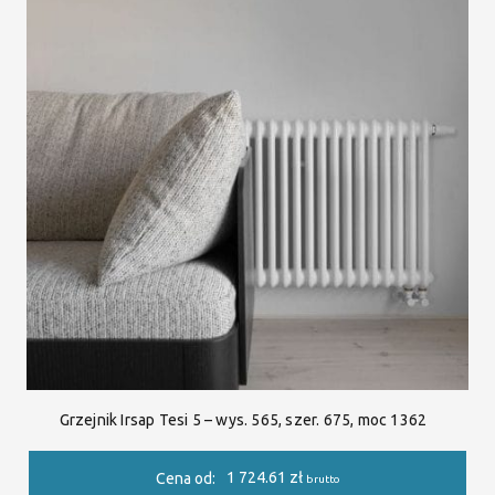
Grzejnik Irsap Tesi 5 – wys. 565, szer. 675, moc 1362
1 724.61
zł
Cena od:
brutto