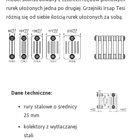
szer.
rurek ułożonych jedna po drugiej. Grzejniki Irsap Tesi
855,
różnią się od siebie ilością rurek ułożonych za sobą.
moc
2392
Dane
t
echniczne:
rury stalowe o średnicy
25 mm
kolektory z wytłaczanej
stali