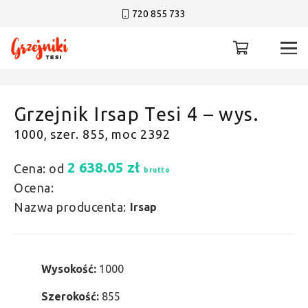
720 855 733
Grzejnik Irsap Tesi 4 – wys.
1000, szer. 855, moc 2392
2 638.05
zł
Cena: od
brutto
Ocena:
Nazwa producenta:
Irsap
Wysokość:
1000
Szerokość:
855