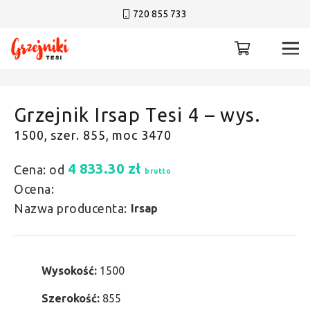
720 855 733
Grzejnik Irsap Tesi 4 – wys.
1500, szer. 855, moc 3470
4 833.30
zł
Cena: od
brutto
Ocena:
Nazwa producenta:
Irsap
Wysokość:
1500
Szerokość:
855