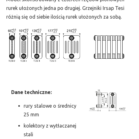
szer.
rurek ułożonych jedna po drugiej. Grzejniki Irsap Tesi
855,
różnią się od siebie ilością rurek ułożonych za sobą.
moc
3470
Dane
t
echniczne:
rury stalowe o średnicy
25 mm
kolektory z wytłaczanej
stali