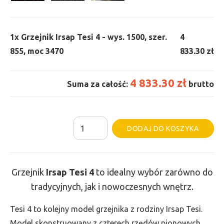
1x
Grzejnik Irsap Tesi 4 - wys. 1500, szer.
4
855, moc 3470
833.30 zł
4 833.30 zł
Suma za całość:
brutto
ilość
Al
DODAJ DO KOSZYKA
Grzejnik
Irsap
Tesi
Grzejnik
Irsap Tesi 4
to idealny wybór zarówno do
4
tradycyjnych, jak i nowoczesnych wnętrz.
-
wys.
Tesi 4 to kolejny model grzejnika z rodziny Irsap Tesi.
1500,
Model skonstruowany z czterech rzędów pionowych