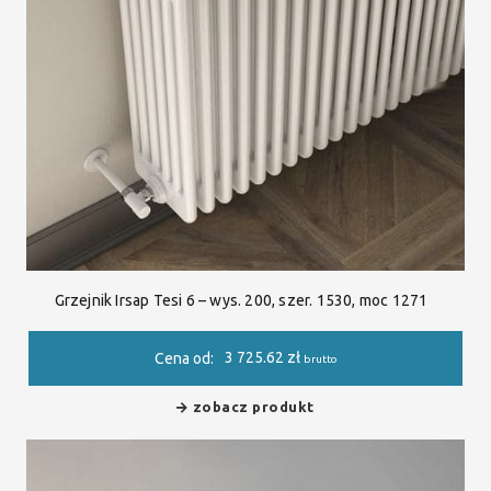
Grzejnik Irsap Tesi 6 – wys. 200, szer. 1530, moc 1271
3 725.62
zł
Cena od:
brutto
zobacz produkt