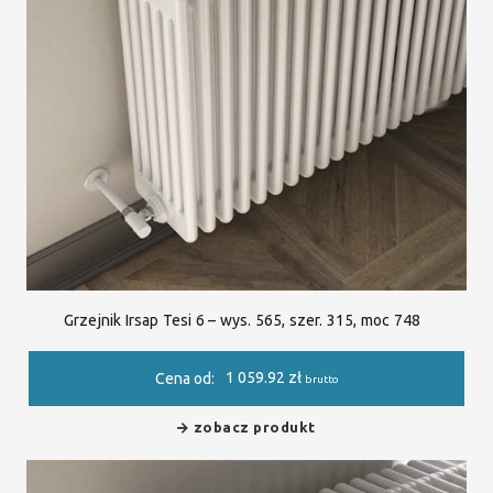
Grzejnik Irsap Tesi 6 – wys. 565, szer. 315, moc 748
1 059.92
zł
Cena od:
brutto
zobacz produkt