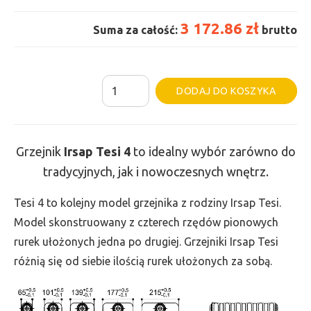
3 172.86 zł
Suma za całość:
brutto
ilość
Al
DODAJ DO KOSZYKA
Grzejnik
Irsap
Tesi
Grzejnik
Irsap Tesi 4
to idealny wybór zarówno do
4
tradycyjnych, jak i nowoczesnych wnętrz.
-
wys.
Tesi 4 to kolejny model grzejnika z rodziny Irsap Tesi.
200,
Model skonstruowany z czterech rzędów pionowych
szer.
rurek ułożonych jedna po drugiej. Grzejniki Irsap Tesi
1755,
różnią się od siebie ilością rurek ułożonych za sobą.
moc
1013