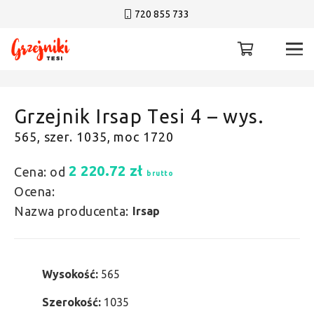
720 855 733
Grzejnik Irsap Tesi 4 – wys.
565, szer. 1035, moc 1720
2 220.72
zł
Cena: od
brutto
Ocena:
Nazwa producenta:
Irsap
Wysokość:
565
Szerokość:
1035