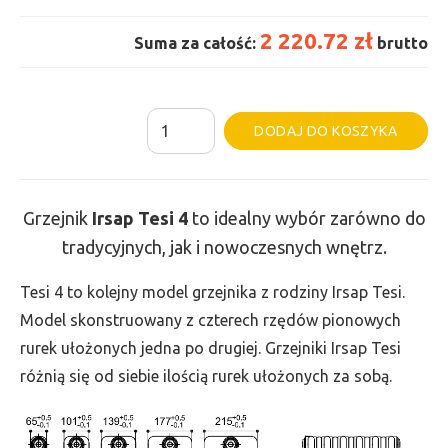
2 220.72 zł
Suma za całość:
brutto
ilość
Al
DODAJ DO KOSZYKA
Grzejnik
Irsap
Tesi
Grzejnik
Irsap Tesi 4
to idealny wybór zarówno do
4
tradycyjnych, jak i nowoczesnych wnętrz.
-
wys.
Tesi 4 to kolejny model grzejnika z rodziny Irsap Tesi.
565,
Model skonstruowany z czterech rzędów pionowych
szer.
rurek ułożonych jedna po drugiej. Grzejniki Irsap Tesi
1035,
różnią się od siebie ilością rurek ułożonych za sobą.
moc
1720