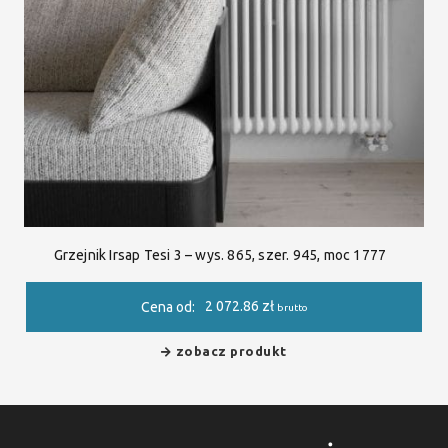
Grzejnik Irsap Tesi 3 – wys. 865, szer. 945, moc 1777
2 072.86
zł
Cena od:
brutto
zobacz produkt