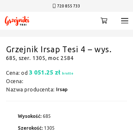
720 855 733
Grzejnik Irsap Tesi 4 – wys.
685, szer. 1305, moc 2584
3 051.25
zł
Cena: od
brutto
Ocena:
Nazwa producenta:
Irsap
Wysokość:
685
Szerokość:
1305