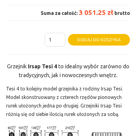
3 051.25 zł
Suma za całość:
brutto
ilość
Al
DODAJ DO KOSZYKA
Grzejnik
Irsap
Tesi
Grzejnik
Irsap Tesi 4
to idealny wybór zarówno do
4
tradycyjnych, jak i nowoczesnych wnętrz.
-
wys.
Tesi 4 to kolejny model grzejnika z rodziny Irsap Tesi.
685,
Model skonstruowany z czterech rzędów pionowych
szer.
rurek ułożonych jedna po drugiej. Grzejniki Irsap Tesi
1305,
różnią się od siebie ilością rurek ułożonych za sobą.
moc
2584