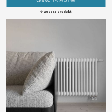
245.98
zł
Cena od:
brutto
zobacz produkt