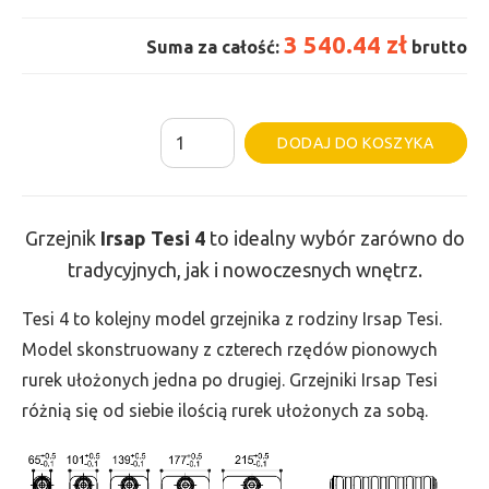
3 540.44 zł
Suma za całość:
brutto
ilość
Al
DODAJ DO KOSZYKA
Grzejnik
Irsap
Tesi
Grzejnik
Irsap Tesi 4
to idealny wybór zarówno do
4
tradycyjnych, jak i nowoczesnych wnętrz.
-
wys.
Tesi 4 to kolejny model grzejnika z rodziny Irsap Tesi.
750,
Model skonstruowany z czterech rzędów pionowych
szer.
rurek ułożonych jedna po drugiej. Grzejniki Irsap Tesi
1440,
różnią się od siebie ilością rurek ułożonych za sobą.
moc
3097