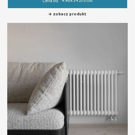
4 969.34
zł
Cena od:
brutto
zobacz produkt