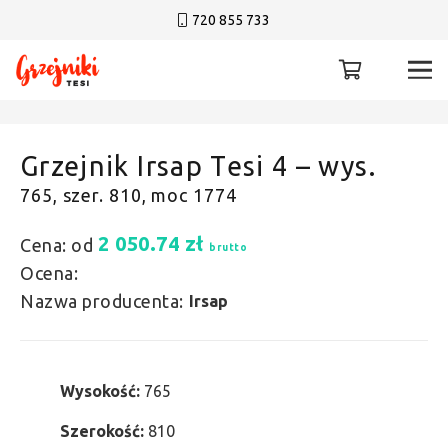
720 855 733
Grzejnik Irsap Tesi 4 – wys.
765, szer. 810, moc 1774
2 050.74
zł
Cena: od
brutto
Ocena:
Nazwa producenta:
Irsap
Wysokość:
765
Szerokość:
810