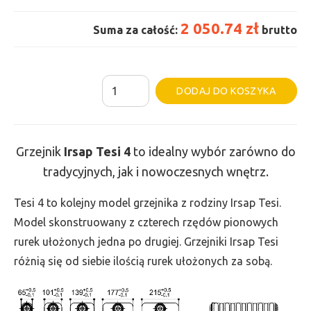
2 050.74 zł
Suma za całość:
brutto
ilość
Al
DODAJ DO KOSZYKA
Grzejnik
Irsap
Tesi
Grzejnik
Irsap Tesi 4
to idealny wybór zarówno do
4
tradycyjnych, jak i nowoczesnych wnętrz.
-
wys.
Tesi 4 to kolejny model grzejnika z rodziny Irsap Tesi.
765,
Model skonstruowany z czterech rzędów pionowych
szer.
rurek ułożonych jedna po drugiej. Grzejniki Irsap Tesi
810,
różnią się od siebie ilością rurek ułożonych za sobą.
moc
1774