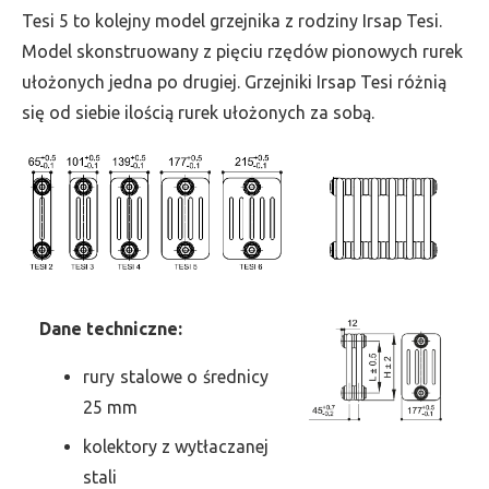
wys.
Tesi 5 to kolejny model grzejnika z rodziny Irsap Tesi.
1200,
Model skonstruowany z pięciu rzędów pionowych rurek
szer.
ułożonych jedna po drugiej. Grzejniki Irsap Tesi różnią
270,
się od siebie ilością rurek ułożonych za sobą.
moc
1080
Dane
t
echniczne:
rury stalowe o średnicy
25 mm
kolektory z wytłaczanej
stali