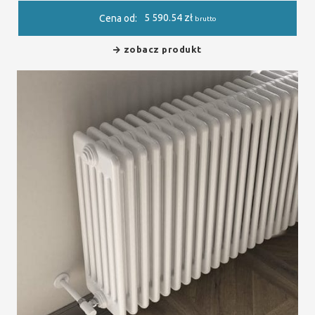
5 590.54
zł
Cena od:
brutto
zobacz produkt