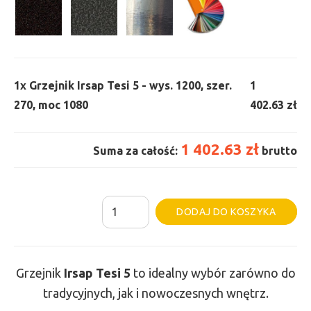
1x
Grzejnik Irsap Tesi 5 - wys. 1200, szer.
1
270, moc 1080
402.63 zł
1 402.63 zł
Suma za całość:
brutto
ilość
Al
DODAJ DO KOSZYKA
Grzejnik
Irsap
Tesi
Grzejnik
Irsap Tesi
5
to idealny wybór zarówno do
5
tradycyjnych, jak i nowoczesnych wnętrz.
-