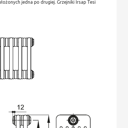
ożonych jedna po drugiej. Grzejniki Irsap Tesi
wys.
665,
szer.
1350,
moc
3712