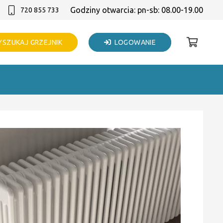
Godziny otwarcia: pn-sb: 08.00-19.00
720 855 733
SZUKAJ GRZEJNIK
LOGOWANIE