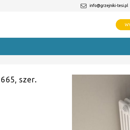
info@grzejniki-tesi.pl
WY
 665, szer.