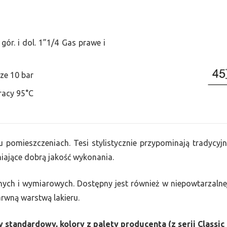
ór. i dol. 1”1/4 Gas prawe i
ze 10 bar
racy 95°C
u pomieszczeniach. Tesi stylistycznie przypominają tradycyjn
ające dobrą jakość wykonania.
nych i wymiarowych. Dostępny jest również w niepowtarzalnej
barwną warstwą lakieru.
 standardowy, kolory z palety producenta (z serii Classic 