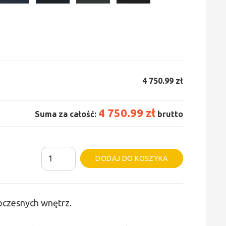
4 750.99 zł
4 750.99 zł
Suma za całość:
brutto
ilość
Alternative:
DODAJ DO KOSZYKA
Grzejnik
Irsap
Tesi
woczesnych wnętrz.
6
-