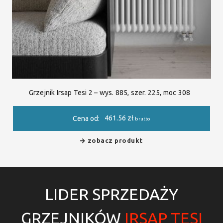
Grzejnik Irsap Tesi 2 – wys. 885, szer. 225, moc 308
461.56
zł
Cena od:
brutto
zobacz produkt
LIDER SPRZEDAŻY
GRZEJNIKÓW
IRSAP TESI