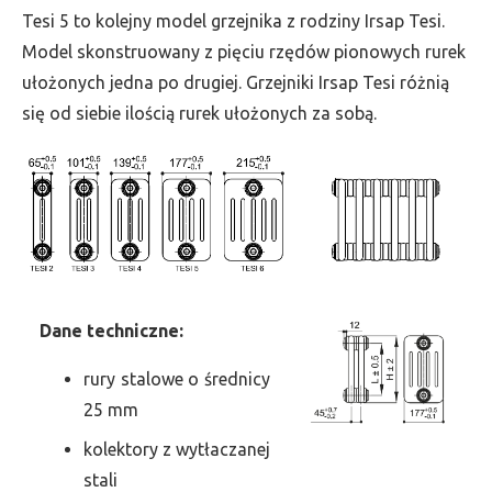
wys.
Tesi 5 to kolejny model grzejnika z rodziny Irsap Tesi.
1800,
Model skonstruowany z pięciu rzędów pionowych rurek
szer.
ułożonych jedna po drugiej. Grzejniki Irsap Tesi różnią
135,
się od siebie ilością rurek ułożonych za sobą.
moc
784
Dane
t
echniczne:
rury stalowe o średnicy
25 mm
kolektory z wytłaczanej
stali