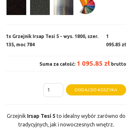
1x
Grzejnik Irsap Tesi 5 - wys. 1800, szer.
1
135, moc 784
095.85 zł
1 095.85 zł
Suma za całość:
brutto
ilość
Al
DODAJ DO KOSZYKA
Grzejnik
Irsap
Tesi
Grzejnik
Irsap Tesi
5
to idealny wybór zarówno do
5
tradycyjnych, jak i nowoczesnych wnętrz.
-