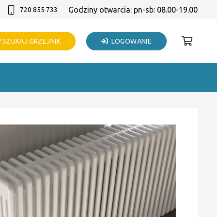
Godziny otwarcia: pn-sb: 08.00-19.00
720 855 733
SZUKAJ GRZEJNIK
LOGOWANIE