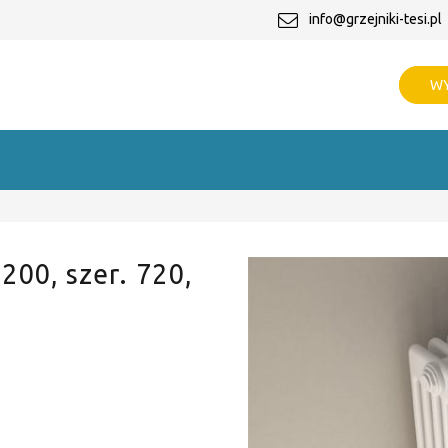
info@grzejniki-tesi.pl
WY
 200, szer. 720,