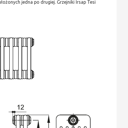
ożonych jedna po drugiej. Grzejniki Irsap Tesi
wys.
200,
szer.
720,
moc
598