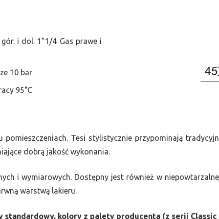
ór. i dol. 1”1/4 Gas prawe i
ze 10 bar
racy 95°C
u pomieszczeniach. Tesi stylistycznie przypominają tradycyjn
ające dobrą jakość wykonania.
nych i wymiarowych. Dostępny jest również w niepowtarzalnej
barwną warstwą lakieru.
 standardowy, kolory z palety producenta (z serii Classic 