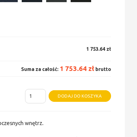
1 753.64 zł
1 753.64 zł
Suma za całość:
brutto
ilość
Alternative:
DODAJ DO KOSZYKA
Grzejnik
Irsap
Tesi
woczesnych wnętrz.
6
-