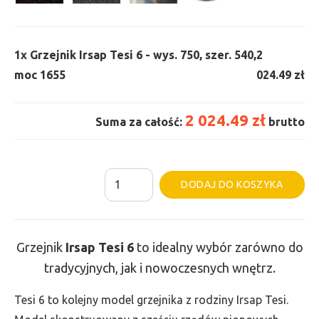
1x
Grzejnik Irsap Tesi 6 - wys. 750, szer. 540,
2
moc 1655
024.49 zł
2 024.49 zł
Suma za całość:
brutto
ilość
Al
DODAJ DO KOSZYKA
Grzejnik
Irsap
Tesi
Grzejnik
Irsap Tesi
6
to idealny wybór zarówno do
6
tradycyjnych, jak i nowoczesnych wnętrz.
-
wys.
Tesi 6 to kolejny model grzejnika z rodziny Irsap Tesi.
750,