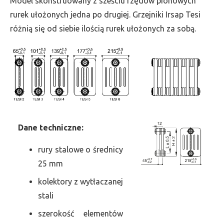
Model skonstruowany z sześciu rzędów pionowych
szer.
rurek ułożonych jedna po drugiej. Grzejniki Irsap Tesi
540,
różnią się od siebie ilością rurek ułożonych za sobą.
moc
1655
Dane
t
echniczne:
rury stalowe o średnicy
25 mm
kolektory z wytłaczanej
stali
szerokość elementów