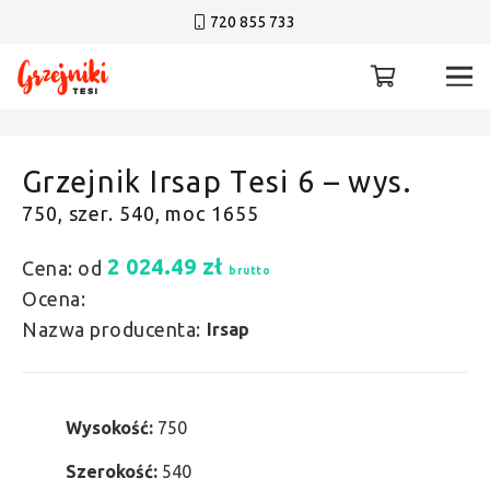
720 855 733
Grzejnik Irsap Tesi 6 – wys.
750, szer. 540, moc 1655
2 024.49
zł
Cena: od
brutto
Ocena:
Nazwa producenta:
Irsap
Wysokość:
750
Szerokość:
540