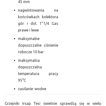
45 mm
nagwintowania na
końcówkach kolektora
gór. i dol. 1”1/4 Gas
prawe i lewe
maksymalne
dopuszczalne ciśnienie
robocze 10 bar
maksymalna
dopuszczalna
temperatura pracy
95°C
zasilanie: wodne
Grzejniki Irsap Tesi świetnie sprawdzą się w wielu