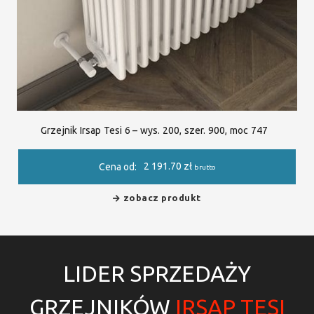
Grzejnik Irsap Tesi 6 – wys. 200, szer. 900, moc 747
2 191.70
zł
Cena od:
brutto
zobacz produkt
LIDER SPRZEDAŻY
GRZEJNIKÓW
IRSAP TESI