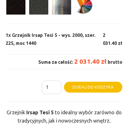
1x
Grzejnik Irsap Tesi 5 - wys. 2000, szer.
2
225, moc 1440
031.40 zł
2 031.40 zł
Suma za całość:
brutto
ilość
Al
DODAJ DO KOSZYKA
Grzejnik
Irsap
Tesi
Grzejnik
Irsap Tesi
5
to idealny wybór zarówno do
5
tradycyjnych, jak i nowoczesnych wnętrz.
-