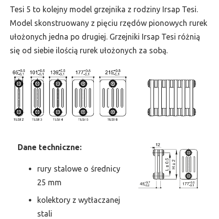
wys.
Tesi 5 to kolejny model grzejnika z rodziny Irsap Tesi.
2000,
Model skonstruowany z pięciu rzędów pionowych rurek
szer.
ułożonych jedna po drugiej. Grzejniki Irsap Tesi różnią
225,
się od siebie ilością rurek ułożonych za sobą.
moc
1440
Dane
t
echniczne:
rury stalowe o średnicy
25 mm
kolektory z wytłaczanej
stali