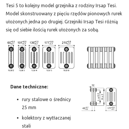
wys.
Tesi 5 to kolejny model grzejnika z rodziny Irsap Tesi.
2500,
Model skonstruowany z pięciu rzędów pionowych rurek
szer.
ułożonych jedna po drugiej. Grzejniki Irsap Tesi różnią
315,
się od siebie ilością rurek ułożonych za sobą.
moc
2481
Dane
t
echniczne:
rury stalowe o średnicy
25 mm
kolektory z wytłaczanej
stali