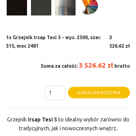
1x
Grzejnik Irsap Tesi 5 - wys. 2500, szer.
3
315, moc 2481
526.62 zł
3 526.62 zł
Suma za całość:
brutto
ilość
Al
DODAJ DO KOSZYKA
Grzejnik
Irsap
Tesi
Grzejnik
Irsap Tesi
5
to idealny wybór zarówno do
5
tradycyjnych, jak i nowoczesnych wnętrz.
-