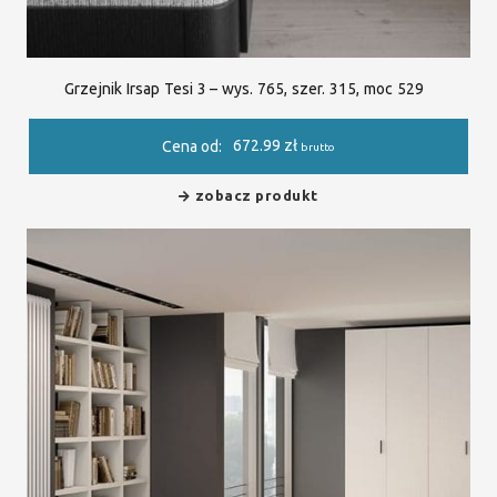
Grzejnik Irsap Tesi 3 – wys. 765, szer. 315, moc 529
672.99
zł
Cena od:
brutto
zobacz produkt