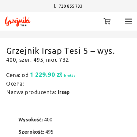
720 855 733
Grzejnik Irsap Tesi 5 – wys.
400, szer. 495, moc 732
1 229.90
zł
Cena: od
brutto
Ocena:
Nazwa producenta:
Irsap
Wysokość:
400
Szerokość:
495