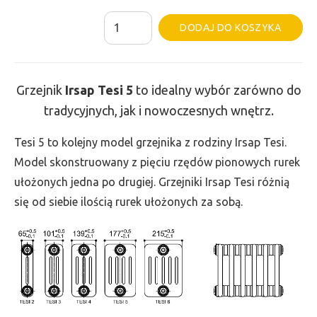
ilość
Al
DODAJ DO KOSZYKA
Grzejnik
Irsap
Tesi
Grzejnik
Irsap Tesi
5
to idealny wybór zarówno do
5
tradycyjnych, jak i nowoczesnych wnętrz.
-
wys.
Tesi 5 to kolejny model grzejnika z rodziny Irsap Tesi.
400,
Model skonstruowany z pięciu rzędów pionowych rurek
szer.
ułożonych jedna po drugiej. Grzejniki Irsap Tesi różnią
495,
się od siebie ilością rurek ułożonych za sobą.
moc
732