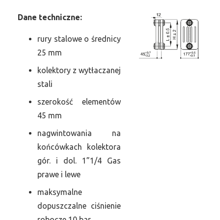
Dane
t
echniczne:
rury stalowe o średnicy
25 mm
kolektory z wytłaczanej
stali
szerokość elementów
45 mm
nagwintowania na
końcówkach kolektora
gór. i dol. 1”1/4 Gas
prawe i lewe
maksymalne
dopuszczalne ciśnienie
robocze 10 bar