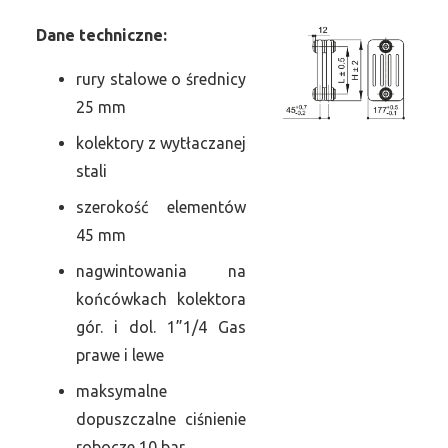
Dane
t
echniczne:
rury stalowe o średnicy
25 mm
kolektory z wytłaczanej
stali
szerokość elementów
45 mm
nagwintowania na
końcówkach kolektora
gór. i dol. 1”1/4 Gas
prawe i lewe
maksymalne
dopuszczalne ciśnienie
robocze 10 bar