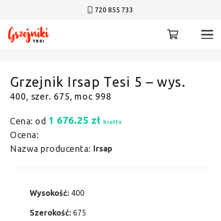
720 855 733
Grzejnik Irsap Tesi 5 – wys.
400, szer. 675, moc 998
1 676.25
zł
Cena: od
brutto
Ocena:
Nazwa producenta:
Irsap
Wysokość:
400
Szerokość:
675