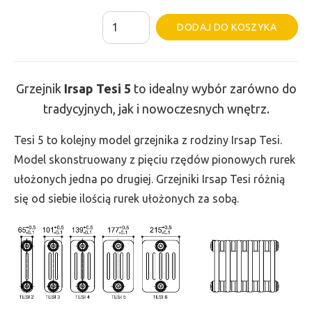
ilość
Al
DODAJ DO KOSZYKA
Grzejnik
Irsap
Tesi
Grzejnik
Irsap Tesi
5
to idealny wybór zarówno do
5
tradycyjnych, jak i nowoczesnych wnętrz.
-
wys.
Tesi 5 to kolejny model grzejnika z rodziny Irsap Tesi.
400,
Model skonstruowany z pięciu rzędów pionowych rurek
szer.
ułożonych jedna po drugiej. Grzejniki Irsap Tesi różnią
675,
się od siebie ilością rurek ułożonych za sobą.
moc
998