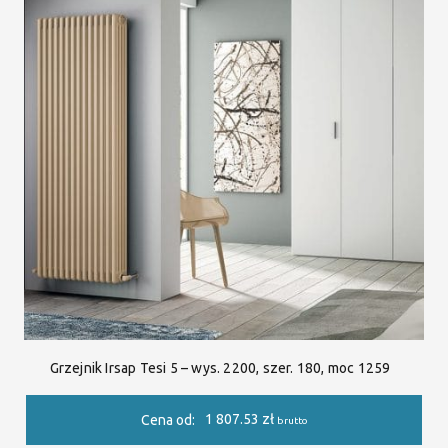
Grzejnik Irsap Tesi 5 – wys. 2200, szer. 180, moc 1259
1 807.53
zł
Cena od:
brutto