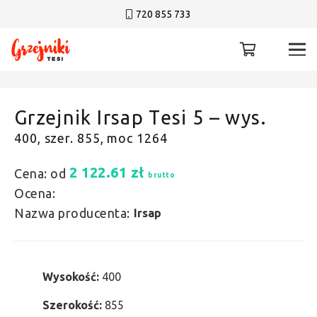
720 855 733
Grzejnik Irsap Tesi 5 – wys.
400, szer. 855, moc 1264
2 122.61
zł
Cena: od
brutto
Ocena:
Nazwa producenta:
Irsap
Wysokość:
400
Szerokość:
855