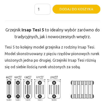
ilość
Al
DODAJ DO KOSZYKA
Grzejnik
Irsap
Tesi
Grzejnik
Irsap Tesi
5
to idealny wybór zarówno do
5
tradycyjnych, jak i nowoczesnych wnętrz.
-
wys.
Tesi 5 to kolejny model grzejnika z rodziny Irsap Tesi.
400,
Model skonstruowany z pięciu rzędów pionowych rurek
szer.
ułożonych jedna po drugiej. Grzejniki Irsap Tesi różnią
855,
się od siebie ilością rurek ułożonych za sobą.
moc
1264