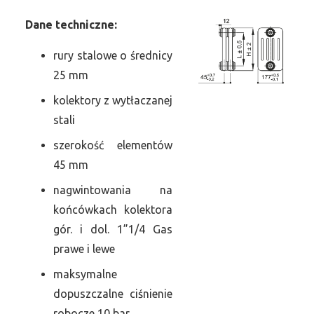
Dane
t
echniczne:
rury stalowe o średnicy
25 mm
kolektory z wytłaczanej
stali
szerokość elementów
45 mm
nagwintowania na
końcówkach kolektora
gór. i dol. 1”1/4 Gas
prawe i lewe
maksymalne
dopuszczalne ciśnienie
robocze 10 bar