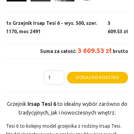
1x
Grzejnik Irsap Tesi 6 - wys. 500, szer.
3
1170, moc 2491
609.53 zł
3 609.53 zł
Suma za całość:
brutto
ilość
Al
DODAJ DO KOSZYKA
Grzejnik
Irsap
Tesi
Grzejnik
Irsap Tesi
6
to idealny wybór zarówno do
6
tradycyjnych, jak i nowoczesnych wnętrz.
-
wys.
Tesi 6 to kolejny model grzejnika z rodziny Irsap Tesi.
500,