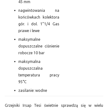
45 mm
nagwintowania na
końcówkach kolektora
gór. i dol. 1”1/4 Gas
prawe i lewe
maksymalne
dopuszczalne ciśnienie
robocze 10 bar
maksymalna
dopuszczalna
temperatura pracy
95°C
zasilanie: wodne
Grzejniki Irsap Tesi świetnie sprawdzą się w wielu