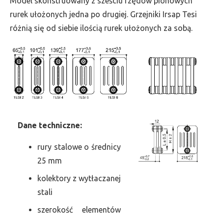
Model skonstruowany z sześciu rzędów pionowych
szer.
rurek ułożonych jedna po drugiej. Grzejniki Irsap Tesi
1170,
różnią się od siebie ilością rurek ułożonych za sobą.
moc
2491
Dane
t
echniczne:
rury stalowe o średnicy
25 mm
kolektory z wytłaczanej
stali
szerokość elementów