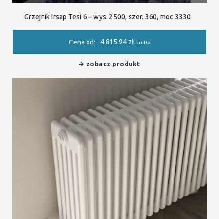
Grzejnik Irsap Tesi 6 – wys. 2500, szer. 360, moc 3330
4 815.94
zł
Cena od:
brutto
zobacz produkt