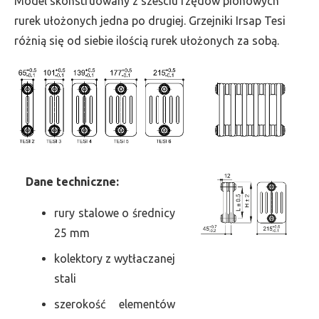
Model skonstruowany z sześciu rzędów pionowych
szer.
rurek ułożonych jedna po drugiej. Grzejniki Irsap Tesi
1395,
różnią się od siebie ilością rurek ułożonych za sobą.
moc
2969
Dane
t
echniczne:
rury stalowe o średnicy
25 mm
kolektory z wytłaczanej
stali
szerokość elementów