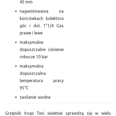
45 mm
nagwintowania na
końcówkach kolektora
gór. i dol. 1”1/4 Gas
prawe i lewe
maksymalne
dopuszczalne ciśnienie
robocze 10 bar
maksymalna
dopuszczalna
temperatura pracy
95°C
zasilanie: wodne
Grzejniki Irsap Tesi świetnie sprawdzą się w wielu