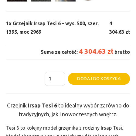
1x
Grzejnik Irsap Tesi 6 - wys. 500, szer.
4
1395, moc 2969
304.63 zł
4 304.63 zł
Suma za całość:
brutto
ilość
Al
DODAJ DO KOSZYKA
Grzejnik
Irsap
Tesi
Grzejnik
Irsap Tesi
6
to idealny wybór zarówno do
6
tradycyjnych, jak i nowoczesnych wnętrz.
-
wys.
Tesi 6 to kolejny model grzejnika z rodziny Irsap Tesi.
500,