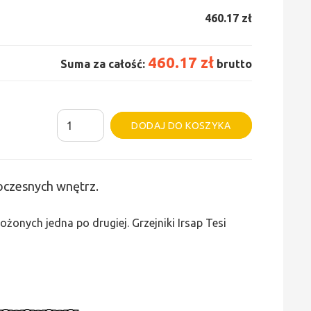
460.17 zł
460.17 zł
Suma za całość:
brutto
ilość
Alternative:
DODAJ DO KOSZYKA
Grzejnik
Irsap
Tesi
woczesnych wnętrz.
5
-
żonych jedna po drugiej. Grzejniki Irsap Tesi
wys.
565,
szer.
180,