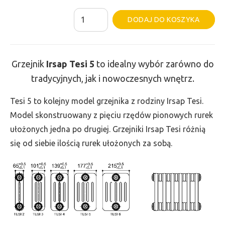
ilość
Al
DODAJ DO KOSZYKA
Grzejnik
Irsap
Tesi
Grzejnik
Irsap Tesi
5
to idealny wybór zarówno do
5
tradycyjnych, jak i nowoczesnych wnętrz.
-
wys.
Tesi 5 to kolejny model grzejnika z rodziny Irsap Tesi.
565,
Model skonstruowany z pięciu rzędów pionowych rurek
szer.
ułożonych jedna po drugiej. Grzejniki Irsap Tesi różnią
450,
się od siebie ilością rurek ułożonych za sobą.
moc
908