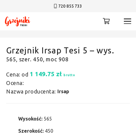
720 855 733
Grzejnik Irsap Tesi 5 – wys.
565, szer. 450, moc 908
1 149.75
zł
Cena: od
brutto
Ocena:
Nazwa producenta:
Irsap
Wysokość:
565
Szerokość:
450