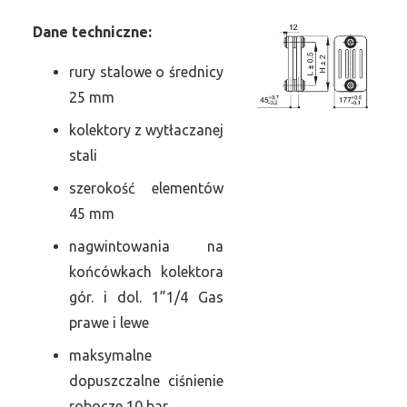
Dane
t
echniczne:
rury stalowe o średnicy
25 mm
kolektory z wytłaczanej
stali
szerokość elementów
45 mm
nagwintowania na
końcówkach kolektora
gór. i dol. 1”1/4 Gas
prawe i lewe
maksymalne
dopuszczalne ciśnienie
robocze 10 bar