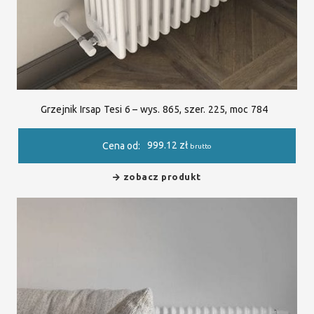
Grzejnik Irsap Tesi 6 – wys. 865, szer. 225, moc 784
999.12
zł
Cena od:
brutto
zobacz produkt