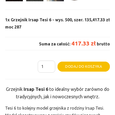
1x
Grzejnik Irsap Tesi 6 - wys. 500, szer. 135,
417.33 zł
moc 287
417.33 zł
Suma za całość:
brutto
ilość
Al
DODAJ DO KOSZYKA
Grzejnik
Irsap
Tesi
Grzejnik
Irsap Tesi
6
to idealny wybór zarówno do
6
tradycyjnych, jak i nowoczesnych wnętrz.
-
wys.
Tesi 6 to kolejny model grzejnika z rodziny Irsap Tesi.
500,