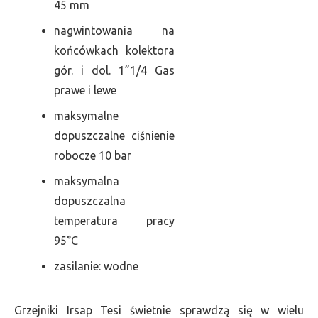
45 mm
nagwintowania na
końcówkach kolektora
gór. i dol. 1”1/4 Gas
prawe i lewe
maksymalne
dopuszczalne ciśnienie
robocze 10 bar
maksymalna
dopuszczalna
temperatura pracy
95°C
zasilanie: wodne
Grzejniki Irsap Tesi świetnie sprawdzą się w wielu