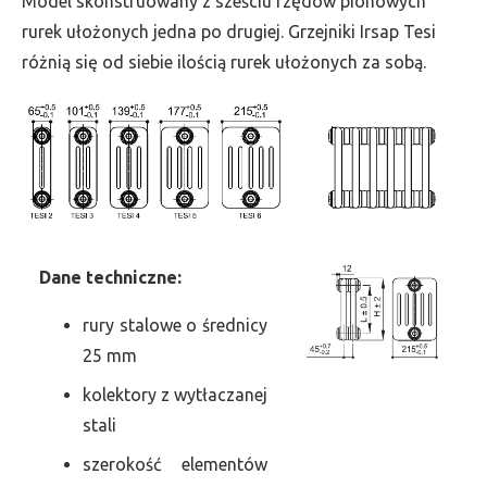
Model skonstruowany z sześciu rzędów pionowych
szer.
rurek ułożonych jedna po drugiej. Grzejniki Irsap Tesi
135,
różnią się od siebie ilością rurek ułożonych za sobą.
moc
287
Dane
t
echniczne:
rury stalowe o średnicy
25 mm
kolektory z wytłaczanej
stali
szerokość elementów