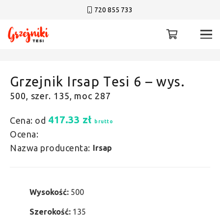
720 855 733
Grzejnik Irsap Tesi 6 – wys.
500, szer. 135, moc 287
417.33
zł
Cena: od
brutto
Ocena:
Nazwa producenta:
Irsap
Wysokość:
500
Szerokość:
135